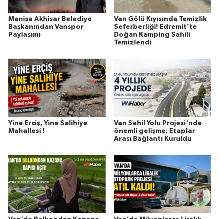
Manisa Akhisar Belediye
Van Gölü Kıyısında Temizlik
Başkanından Vanspor
Seferberliği! Edremit’te
Paylaşımı
Doğan Kamping Sahili
Temizlendi
Yine Erciş, Yine Salihiye
Van Sahil Yolu Projesi'nde
Mahallesi !
önemli gelişme: Etaplar
Arası Bağlantı Kuruldu