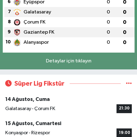
6
Eyüpspor
0
0
7
Galatasaray
0
0
8
Çorum FK
0
0
9
Gaziantep FK
0
0
10
Alanyaspor
0
0
Detaylar için tıklayın
Süper Lig Fikstür
14 Ağustos, Cuma
Galatasaray - Çorum FK
21:30
15 Ağustos, Cumartesi
Konyaspor - Rizespor
19:00