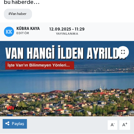
bu haberde...
#Van haber
KÜBRA KAYA
12.09.2025 - 11:29
EDITÖR
YAYINLANMA
Paylaş
-
+
A
A