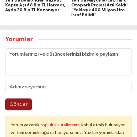
Van’da Balkondan Kazanç
Van’da Milyonlarca Liralık
Kapısı Açtı! 8 Bin TL Harcadı,
Otopark Projesi Atıl Kaldı!
Ayda 30 Bin TL Kazanıyor
“Yaklaşık 400 Milyon Lira
İsraf Edildi”
Yorumlar
Gönder
Yorum yazarak
topluluk kurallarımızı
kabul etmiş bulunuyor
ve tüm sorumluluğu üstleniyorsunuz. Yazılan yorumlardan