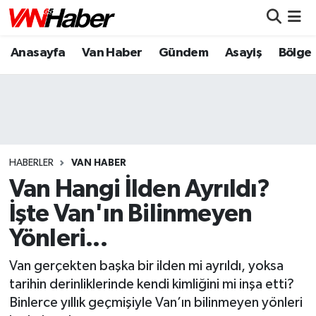
Anasayfa
Van Haber
Gündem
Asayiş
Bölge
Nöbetçi Eczaneler
Hava Durumu
Trafik Durumu
Puan Durumu ve Fikstür
HABERLER
VAN HABER
Van Hangi İlden Ayrıldı?
Tüm Manşetler
İşte Van'ın Bilinmeyen
Yönleri...
Son Dakika Haberleri
Van gerçekten başka bir ilden mi ayrıldı, yoksa
Haber Arşivi
tarihin derinliklerinde kendi kimliğini mi inşa etti?
Binlerce yıllık geçmişiyle Van’ın bilinmeyen yönleri