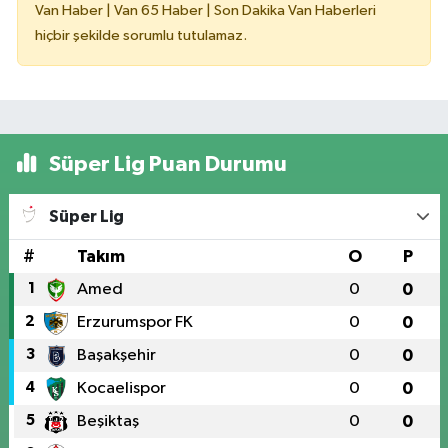
Van Haber | Van 65 Haber | Son Dakika Van Haberleri
hiçbir şekilde sorumlu tutulamaz.
Süper Lig Puan Durumu
Süper Lig
#
Takım
O
P
1
Amed
0
0
2
Erzurumspor FK
0
0
3
Başakşehir
0
0
4
Kocaelispor
0
0
5
Beşiktaş
0
0