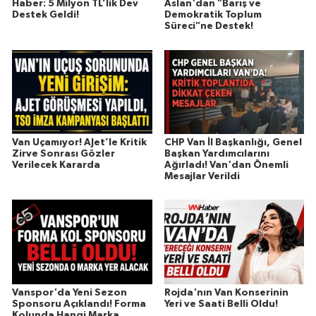
Haber: 5 Milyon TL’lik Dev
Aslan'dan "Barış ve
Destek Geldi!
Demokratik Toplum
Süreci"ne Destek!
Van Uçamıyor! AJet’le Kritik
CHP Van İl Başkanlığı, Genel
Zirve Sonrası Gözler
Başkan Yardımcılarını
Verilecek Kararda
Ağırladı! Van'dan Önemli
Mesajlar Verildi
Vanspor'da Yeni Sezon
Rojda'nın Van Konserinin
Sponsoru Açıklandı! Forma
Yeri ve Saati Belli Oldu!
Kolunda Hangi Marka