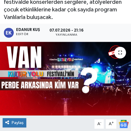
festivalde konserlerden sergilere, atölyelerden
çocuk etkinliklerine kadar çok sayıda program
Vanlılarla buluşacak.
EDANUR KUŞ
07.07.2026 - 21:16
EDITÖR
YAYINLANMA
Paylaş
-
+
A
A