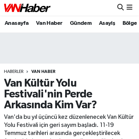
Anasayfa
Van Haber
Gündem
Asayiş
Bölge
Nöbetçi Eczaneler
Hava Durumu
Trafik Durumu
Puan Durumu ve Fikstür
HABERLER
VAN HABER
Van Kültür Yolu
Tüm Manşetler
Festivali'nin Perde
Arkasında Kim Var?
Son Dakika Haberleri
Van'da bu yıl üçüncü kez düzenlenecek Van Kültür
Haber Arşivi
Yolu Festivali için geri sayım başladı. 11-19
Temmuz tarihleri arasında gerçekleştirilecek