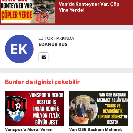
Van’da Konteyner Var, Çöp
Yine Yerde!
EDITÖR HAKKINDA
EDANUR KUŞ
Bunlar da ilginizi çekebilir
Vanspor’a Moral Veren
Van OSB Başkanı Mehmet