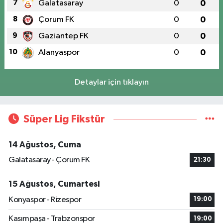
7
Galatasaray
0
0
8
Çorum FK
0
0
9
Gaziantep FK
0
0
10
Alanyaspor
0
0
Detaylar için tıklayın
Süper Lig Fikstür
14 Ağustos, Cuma
Galatasaray - Çorum FK
21:30
15 Ağustos, Cumartesi
Konyaspor - Rizespor
19:00
Kasımpaşa - Trabzonspor
19:00