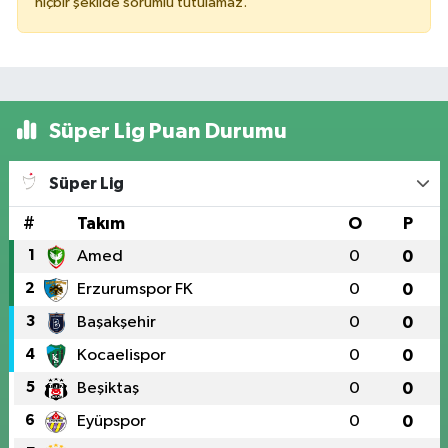
hiçbir şekilde sorumlu tutulamaz.
Süper Lig Puan Durumu
Süper Lig
#
Takım
O
P
1
Amed
0
0
2
Erzurumspor FK
0
0
3
Başakşehir
0
0
4
Kocaelispor
0
0
5
Beşiktaş
0
0
6
Eyüpspor
0
0