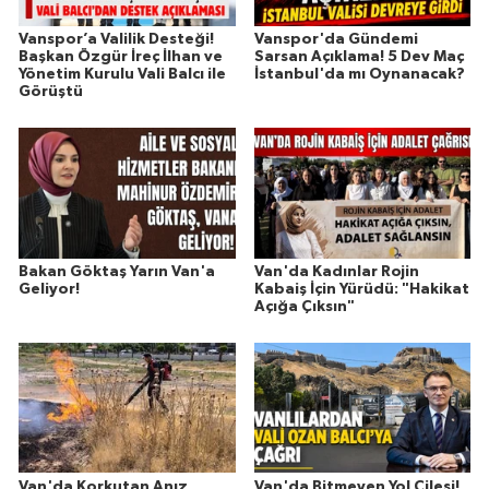
Vanspor’a Valilik Desteği!
Vanspor'da Gündemi
Başkan Özgür İreç İlhan ve
Sarsan Açıklama! 5 Dev Maç
Yönetim Kurulu Vali Balcı ile
İstanbul'da mı Oynanacak?
Görüştü
Bakan Göktaş Yarın Van'a
Van'da Kadınlar Rojin
Geliyor!
Kabaiş İçin Yürüdü: "Hakikat
Açığa Çıksın"
Van'da Korkutan Anız
Van'da Bitmeyen Yol Çilesi!