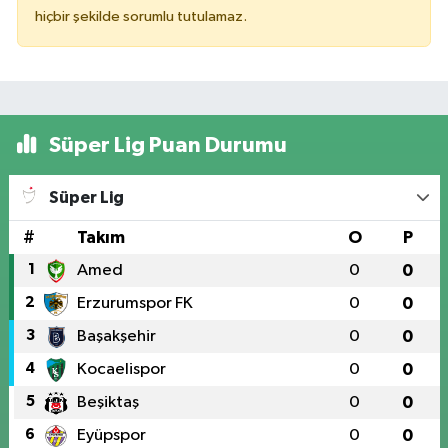
hiçbir şekilde sorumlu tutulamaz.
Süper Lig Puan Durumu
Süper Lig
#
Takım
O
P
1
Amed
0
0
2
Erzurumspor FK
0
0
3
Başakşehir
0
0
4
Kocaelispor
0
0
5
Beşiktaş
0
0
6
Eyüpspor
0
0