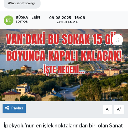
#Van sanat sokağı
BÜŞRA TEKIN
09.08.2025 - 16:08
EDITÖR
YAYINLANMA
Paylaş
-
+
A
A
İpekyolu’nun en işlek noktalarından biri olan Sanat