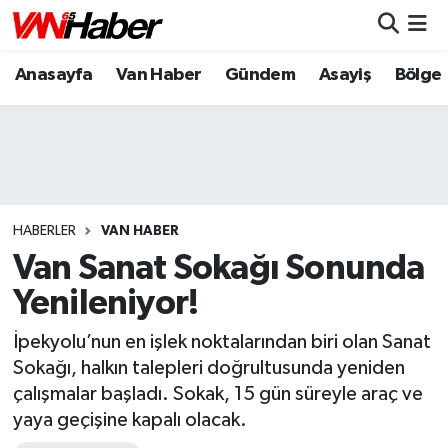
Anasayfa
Van Haber
Gündem
Asayiş
Bölge
Nöbetçi Eczaneler
Hava Durumu
Trafik Durumu
Puan Durumu ve Fikstür
HABERLER
VAN HABER
Van Sanat Sokağı Sonunda
Tüm Manşetler
Yenileniyor!
Son Dakika Haberleri
İpekyolu’nun en işlek noktalarından biri olan Sanat
Sokağı, halkın talepleri doğrultusunda yeniden
Haber Arşivi
çalışmalar başladı. Sokak, 15 gün süreyle araç ve
yaya geçişine kapalı olacak.