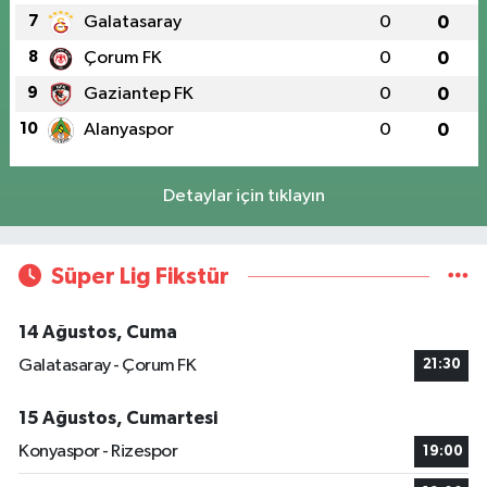
7
Galatasaray
0
0
8
Çorum FK
0
0
9
Gaziantep FK
0
0
10
Alanyaspor
0
0
Detaylar için tıklayın
Süper Lig Fikstür
14 Ağustos, Cuma
Galatasaray - Çorum FK
21:30
15 Ağustos, Cumartesi
Konyaspor - Rizespor
19:00