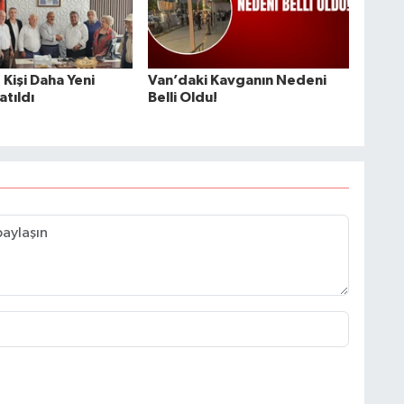
Kişi Daha Yeni
Van’daki Kavganın Nedeni
atıldı
Belli Oldu!