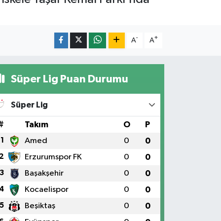
-
+
A
A
Süper Lig Puan Durumu
Süper Lig
#
Takım
O
P
1
Amed
0
0
2
Erzurumspor FK
0
0
3
Başakşehir
0
0
4
Kocaelispor
0
0
5
Beşiktaş
0
0