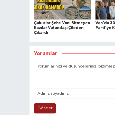
Çukurlar Şehri Van: Bitmeyen
Van’da 30 
Kazılar Vatandaşı Çileden
Parti'ye K
Çıkardı
Yorumlar
Gönder