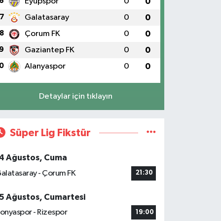
6
Eyüpspor
0
0
7
Galatasaray
0
0
8
Çorum FK
0
0
9
Gaziantep FK
0
0
0
Alanyaspor
0
0
Detaylar için tıklayın
Süper Lig Fikstür
4 Ağustos, Cuma
alatasaray - Çorum FK
21:30
5 Ağustos, Cumartesi
onyaspor - Rizespor
19:00