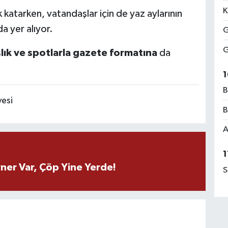
K
nk katarken, vatandaşlar için de yaz aylarının
a yer alıyor.
G
G
şlık ve spotlarla gazete formatına
da
1
B
yesi
B
A
1
ner Var, Çöp Yine Yerde!
S