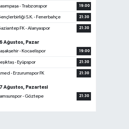
asımpaşa - Trabzonspor
19:00
ençlerbirliği S.K. - Fenerbahçe
21:30
aziantep FK - Alanyaspor
21:30
6 Ağustos, Pazar
aşakşehir - Kocaelispor
19:00
eşiktaş - Eyüpspor
21:30
med - Erzurumspor FK
21:30
7 Ağustos, Pazartesi
amsunspor - Göztepe
21:30