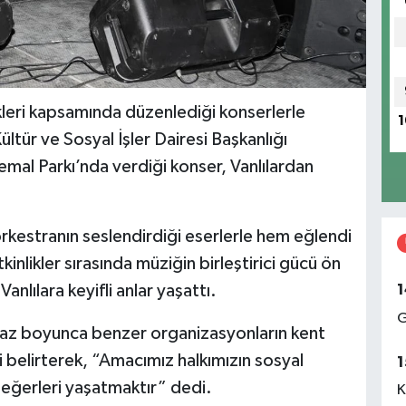
kleri kapsamında düzenlediği konserlerle
1
ltür ve Sosyal İşler Dairesi Başkanlığı
mal Parkı’nda verdiği konser, Vanlılardan
rkestranın seslendirdiği eserlerle hem eğlendi
inlikler sırasında müziğin birleştirici gücü ön
1
Vanlılara keyifli anlar yaşattı.
G
, yaz boyunca benzer organizasyonların kent
belirterek, “Amacımız halkımızın sosyal
1
değerleri yaşatmaktır” dedi.
K