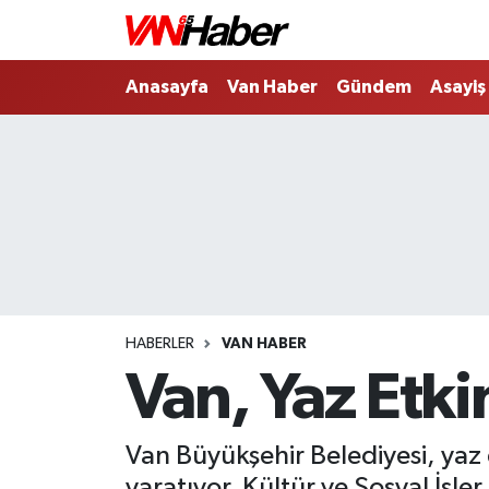
Nöbetçi Eczaneler
Anasayfa
Van Haber
Gündem
Asayiş
Hava Durumu
Trafik Durumu
Puan Durumu ve Fikstür
Tüm Manşetler
HABERLER
VAN HABER
Son Dakika Haberleri
Van, Yaz Etki
Haber Arşivi
Van Büyükşehir Belediyesi, yaz 
yaratıyor. Kültür ve Sosyal İşl