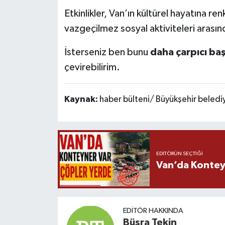
Etkinlikler, Van’ın kültürel hayatına re
vazgeçilmez sosyal aktiviteleri arasınd
İsterseniz ben bunu
daha çarpıcı ba
çevirebilirim.
Kaynak:
haber bülteni/ Büyükşehir beledi
EDITÖRÜN SEÇTIĞI
Van’da Kontey
EDITÖR HAKKINDA
Büşra Tekin