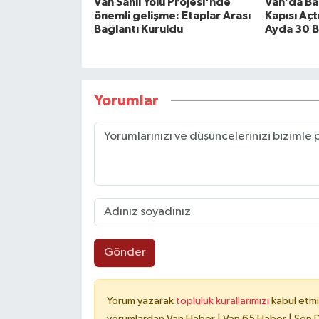
Van Sahil Yolu Projesi'nde
Van’da Ba
önemli gelişme: Etaplar Arası
Kapısı Açt
Bağlantı Kuruldu
Ayda 30 B
Yorumlar
Gönder
Yorum yazarak
topluluk kurallarımızı
kabul etmi
yorumlardan Van Haber | Van 65 Haber | Son Da