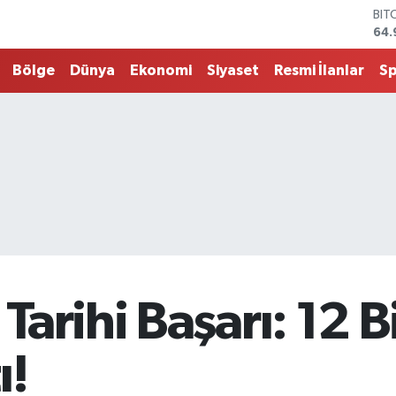
64.
DO
47,
EU
Bölge
Dünya
Ekonomi
Siyaset
Resmi İlanlar
S
55,
STE
64,
G.A
666
BİS
13.
arihi Başarı: 12 B
ı!