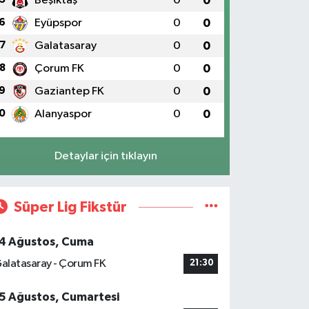
Beşiktaş
0
0
6
Eyüpspor
0
0
7
Galatasaray
0
0
8
Çorum FK
0
0
9
Gaziantep FK
0
0
0
Alanyaspor
0
0
Detaylar için tıklayın
Süper Lig Fikstür
4 Ağustos, Cuma
alatasaray - Çorum FK
21:30
5 Ağustos, Cumartesi