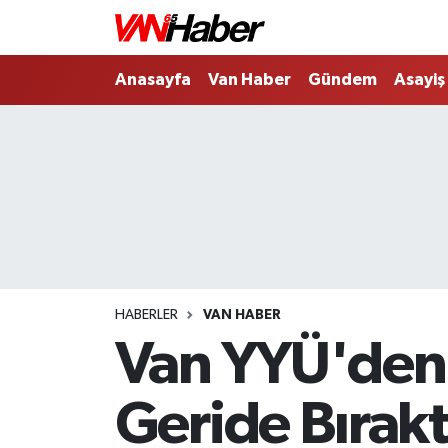
Nöbetçi Eczaneler
Anasayfa
Van Haber
Gündem
Asayiş
Hava Durumu
Trafik Durumu
Puan Durumu ve Fikstür
Tüm Manşetler
HABERLER
VAN HABER
Son Dakika Haberleri
Van YYÜ'den T
Haber Arşivi
Geride Bırakt