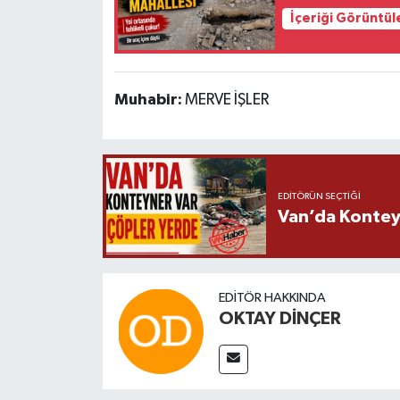
İçeriği Görüntül
Muhabir:
MERVE İŞLER
EDITÖRÜN SEÇTIĞI
Van’da Kontey
EDITÖR HAKKINDA
OKTAY DİNÇER