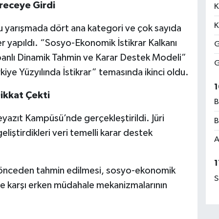
receye Girdi
K
K
 yarışmada dört ana kategori ve çok sayıda
 yapıldı. “Sosyo-Ekonomik İstikrar Kalkanı
G
abanlı Dinamik Tahmin ve Karar Destek Modeli”
G
rkiye Yüzyılında İstikrar” temasında ikinci oldu.
1
ikkat Çekti
B
eyazıt Kampüsü’nde gerçekleştirildi. Jüri
B
liştirdikleri veri temelli karar destek
A
1
 önceden tahmin edilmesi, sosyo-ekonomik
S
zlere karşı erken müdahale mekanizmalarının