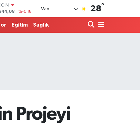
944,08
%-0.18
°
28
Van
LAR
7436
%0.18
RO
por
Eğitim
Sağlık
2510
%0.32
RLİN
4811
%0.38
LTIN
0.55
%0.03
T100
779
%-14
in Projeyi