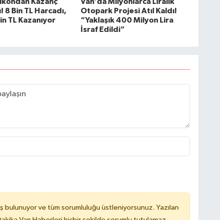
lkondan Kazanç
Van’da Milyonlarca Liralık
ı! 8 Bin TL Harcadı,
Otopark Projesi Atıl Kaldı!
in TL Kazanıyor
“Yaklaşık 400 Milyon Lira
İsraf Edildi”
ş bulunuyor ve tüm sorumluluğu üstleniyorsunuz. Yazılan
kika Van Haberleri hiçbir şekilde sorumlu tutulamaz.