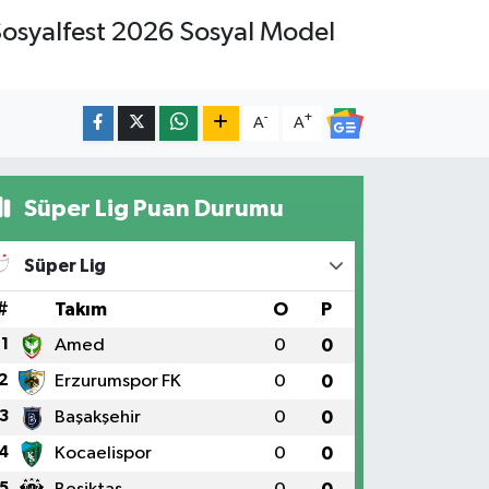
 Sosyalfest 2026 Sosyal Model
-
+
A
A
Süper Lig Puan Durumu
Süper Lig
#
Takım
O
P
1
Amed
0
0
2
Erzurumspor FK
0
0
3
Başakşehir
0
0
4
Kocaelispor
0
0
5