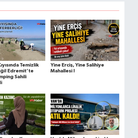
ıyısında Temizlik
Yine Erciş, Yine Salihiye
iği! Edremit’te
Mahallesi !
ping Sahili
i