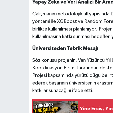
Yapay Zeka ve Veri Analizi Bir Arad
Çalışmanın metodolojik altyapısında 
yöntemi ile XGBoost ve Random Fores
birlikte kullanılması planlanıyor. Proje
kullanılmasına katkı sunması hedefleni
Üniversiteden Tebrik Mesajı
Söz konusu projenin, Van Yüzüncü Yıl Ü
Koordinasyon Birimi tarafından destek
Projesi kapsamında yürütüldüğü belirti
ederek başarının üniversitenin araştı
katkılar sunacağını ifade etti.
Yine Erciş, Yin