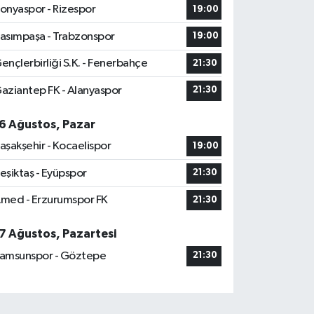
onyaspor - Rizespor
19:00
asımpaşa - Trabzonspor
19:00
ençlerbirliği S.K. - Fenerbahçe
21:30
aziantep FK - Alanyaspor
21:30
6 Ağustos, Pazar
aşakşehir - Kocaelispor
19:00
eşiktaş - Eyüpspor
21:30
med - Erzurumspor FK
21:30
7 Ağustos, Pazartesi
amsunspor - Göztepe
21:30