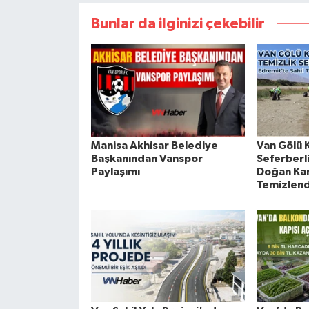
Bunlar da ilginizi çekebilir
Manisa Akhisar Belediye
Van Gölü K
Başkanından Vanspor
Seferberl
Paylaşımı
Doğan Kam
Temizlend