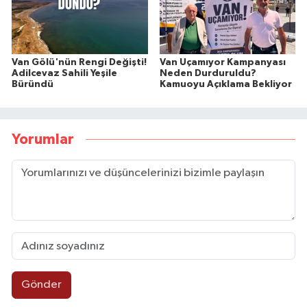
Van Gölü'nün Rengi Değişti!
Van Uçamıyor Kampanyası
Adilcevaz Sahili Yeşile
Neden Durduruldu?
Büründü
Kamuoyu Açıklama Bekliyor
Yorumlar
Gönder