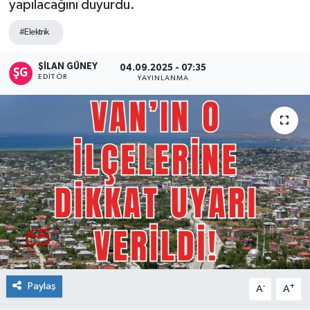
yapılacağını duyurdu.
#Elektrik
ŞİLAN GÜNEY
04.09.2025 - 07:35
EDITÖR
YAYINLANMA
Paylaş
-
+
A
A