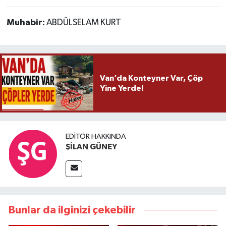
Muhabir:
ABDÜLSELAM KURT
Van’da Konteyner Var, Çöp
Yine Yerde!
EDITÖR HAKKINDA
ŞİLAN GÜNEY
Bunlar da ilginizi çekebilir