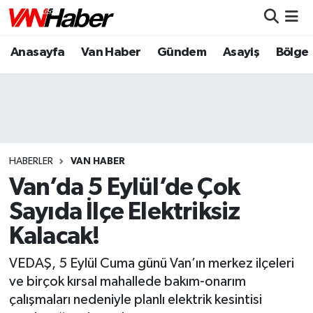
Anasayfa
Van Haber
Gündem
Asayiş
Bölge
Nöbetçi Eczaneler
Hava Durumu
Trafik Durumu
Puan Durumu ve Fikstür
HABERLER
VAN HABER
Van’da 5 Eylül’de Çok
Tüm Manşetler
Sayıda İlçe Elektriksiz
Kalacak!
Son Dakika Haberleri
VEDAŞ, 5 Eylül Cuma günü Van’ın merkez ilçeleri
Haber Arşivi
ve birçok kırsal mahallede bakım-onarım
çalışmaları nedeniyle planlı elektrik kesintisi