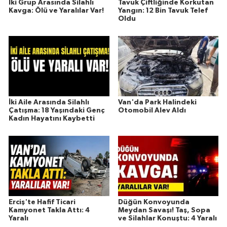
İki Grup Arasında Silahlı
Tavuk Çiftliğinde Korkutan
Kavga: Ölü ve Yaralılar Var!
Yangın: 12 Bin Tavuk Telef
Oldu
İki Aile Arasında Silahlı
Van'da Park Halindeki
Çatışma: 18 Yaşındaki Genç
Otomobil Alev Aldı
Kadın Hayatını Kaybetti
Erciş'te Hafif Ticari
Düğün Konvoyunda
Kamyonet Takla Attı: 4
Meydan Savaşı! Taş, Sopa
Yaralı
ve Silahlar Konuştu: 4 Yaralı