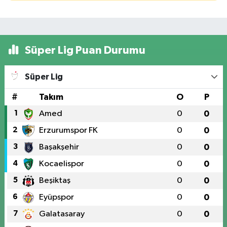
Süper Lig Puan Durumu
Süper Lig
#
Takım
O
P
1
Amed
0
0
2
Erzurumspor FK
0
0
3
Başakşehir
0
0
4
Kocaelispor
0
0
5
Beşiktaş
0
0
6
Eyüpspor
0
0
7
Galatasaray
0
0