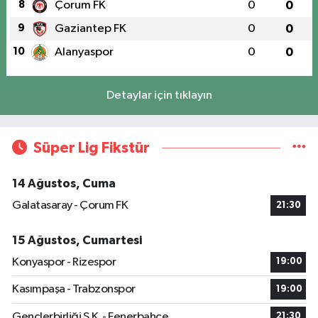
8
Çorum FK
0
0
9
Gaziantep FK
0
0
10
Alanyaspor
0
0
Detaylar için tıklayın
Süper Lig Fikstür
14 Ağustos, Cuma
Galatasaray - Çorum FK
21:30
15 Ağustos, Cumartesi
Konyaspor - Rizespor
19:00
Kasımpaşa - Trabzonspor
19:00
Gençlerbirliği S.K. - Fenerbahçe
21:30