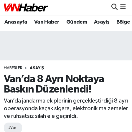
Anasayfa
Van Haber
Gündem
Asayiş
Bölge
Nöbetçi Eczaneler
Hava Durumu
Trafik Durumu
Puan Durumu ve Fikstür
HABERLER
ASAYIŞ
Van’da 8 Ayrı Noktaya
Tüm Manşetler
Baskın Düzenlendi!
Son Dakika Haberleri
Van’da jandarma ekiplerinin gerçekleştirdiği 8 ayrı
operasyonda kaçak sigara, elektronik malzemeler
Haber Arşivi
ve ruhsatsız silah ele geçirildi.
#Van