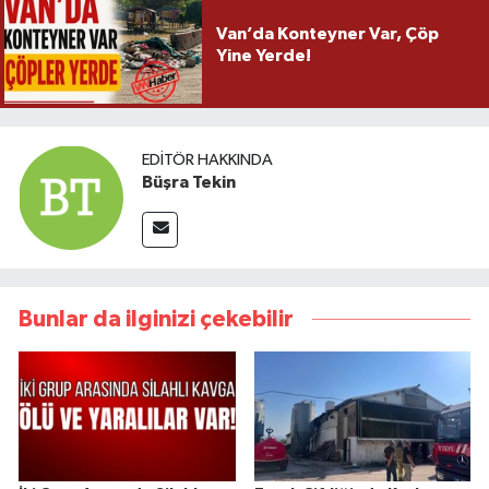
Van’da Konteyner Var, Çöp
Yine Yerde!
EDITÖR HAKKINDA
Büşra Tekin
Bunlar da ilginizi çekebilir