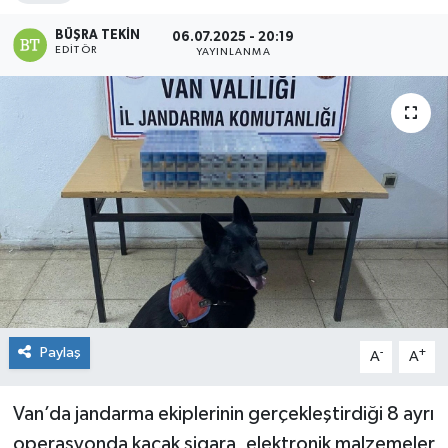
BÜŞRA TEKIN
06.07.2025 - 20:19
EDITÖR
YAYINLANMA
Paylaş
-
+
A
A
Van’da jandarma ekiplerinin gerçekleştirdiği 8 ayrı
operasyonda kaçak sigara, elektronik malzemeler