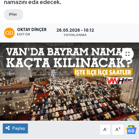
namazını eda edecek.
#Van
OKTAY DİNÇER
26.05.2026 - 10:12
EDITÖR
YAYINLANMA
Paylaş
-
+
A
A