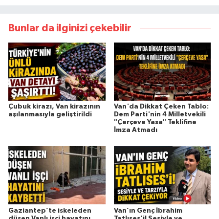
Bunlar da ilginizi çekebilir
Çubuk kirazı, Van kirazının
Van'da Dikkat Çeken Tablo:
aşılanmasıyla geliştirildi
Dem Parti'nin 4 Milletvekili
"Çerçeve Yasa" Teklifine
İmza Atmadı
Gaziantep’te iskeleden
Van’ın Genç İbrahim
düşen Vanlı işçi hayatını
Tatlıses’i! Sesiyle ve