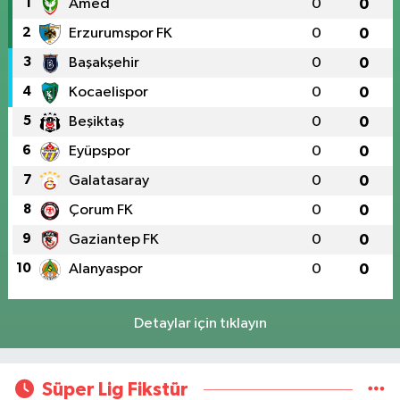
1
Amed
0
0
2
Erzurumspor FK
0
0
3
Başakşehir
0
0
4
Kocaelispor
0
0
5
Beşiktaş
0
0
6
Eyüpspor
0
0
7
Galatasaray
0
0
8
Çorum FK
0
0
9
Gaziantep FK
0
0
10
Alanyaspor
0
0
Detaylar için tıklayın
Süper Lig Fikstür