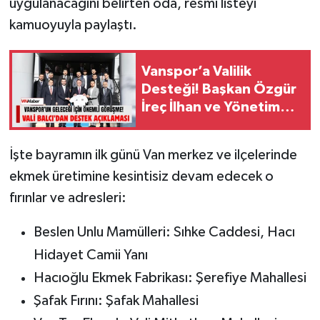
uygulanacağını belirten oda, resmi listeyi
kamuoyuyla paylaştı.
Vanspor’a Valilik
Desteği! Başkan Özgür
İreç İlhan ve Yönetim
Kurulu Vali Balcı ile
Görüştü
İşte bayramın ilk günü Van merkez ve ilçelerinde
ekmek üretimine kesintisiz devam edecek o
fırınlar ve adresleri:
Beslen Unlu Mamülleri: Sıhke Caddesi, Hacı
Hidayet Camii Yanı
Hacıoğlu Ekmek Fabrikası: Şerefiye Mahallesi
Şafak Fırını: Şafak Mahallesi