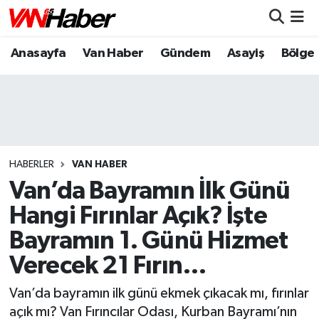
Anasayfa
Van Haber
Gündem
Asayiş
Bölge
Nöbetçi Eczaneler
Hava Durumu
Trafik Durumu
Puan Durumu ve Fikstür
HABERLER
VAN HABER
Van’da Bayramın İlk Günü
Tüm Manşetler
Hangi Fırınlar Açık? İşte
Bayramın 1. Günü Hizmet
Son Dakika Haberleri
Verecek 21 Fırın…
Haber Arşivi
Van’da bayramın ilk günü ekmek çıkacak mı, fırınlar
açık mı? Van Fırıncılar Odası, Kurban Bayramı’nın