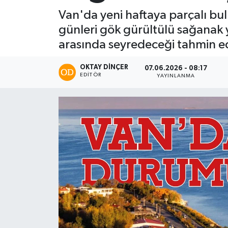
Van'da yeni haftaya parçalı bul
günleri gök gürültülü sağanak y
arasında seyredeceği tahmin ed
OKTAY DİNÇER
07.06.2026 - 08:17
EDITÖR
YAYINLANMA