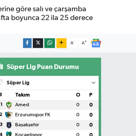
erine göre salı ve çarşamba
afta boyunca 22 ila 25 derece
-
+
A
A
Süper Lig Puan Durumu
Süper Lig
#
Takım
O
P
1
Amed
0
0
2
Erzurumspor FK
0
0
3
Başakşehir
0
0
4
Kocaelispor
0
0