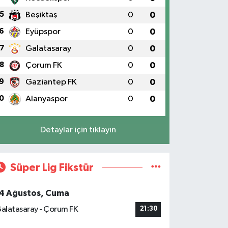
5
Beşiktaş
0
0
6
Eyüpspor
0
0
7
Galatasaray
0
0
8
Çorum FK
0
0
9
Gaziantep FK
0
0
0
Alanyaspor
0
0
Detaylar için tıklayın
Süper Lig Fikstür
4 Ağustos, Cuma
alatasaray - Çorum FK
21:30