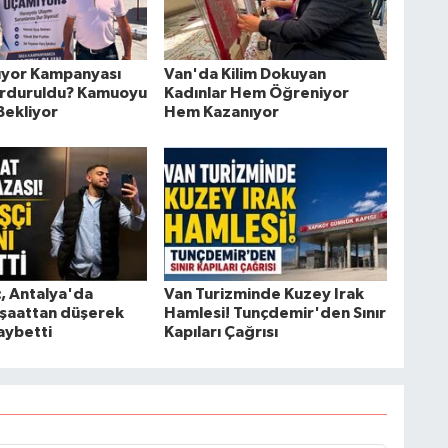
ıyor Kampanyası
Van'da Kilim Dokuyan
rduruldu? Kamuoyu
Kadınlar Hem Öğreniyor
Bekliyor
Hem Kazanıyor
ç, Antalya'da
Van Turizminde Kuzey Irak
inşaattan düşerek
Hamlesi! Tunçdemir'den Sınır
aybetti
Kapıları Çağrısı