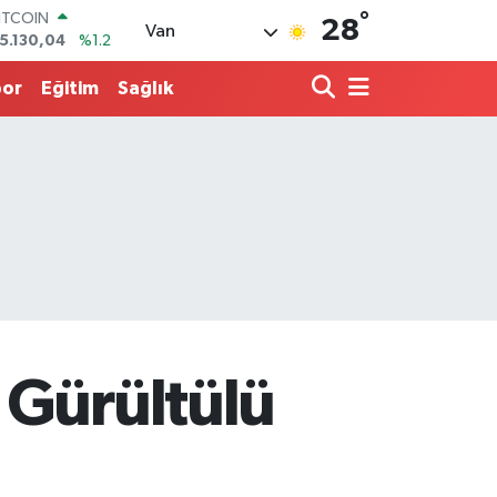
°
OLAR
28
Van
7,7069
%0.17
URO
5,0265
%0.01
por
Eğitim
Sağlık
TERLİN
4,1897
%0.02
.ALTIN
618.49
%2.12
İST100
3.887
%64
ITCOIN
5.130,04
%1.2
 Gürültülü