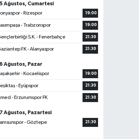
5 Ağustos, Cumartesi
onyaspor - Rizespor
19:00
asımpaşa - Trabzonspor
19:00
ençlerbirliği S.K. - Fenerbahçe
21:30
aziantep FK - Alanyaspor
21:30
6 Ağustos, Pazar
aşakşehir - Kocaelispor
19:00
eşiktaş - Eyüpspor
21:30
med - Erzurumspor FK
21:30
7 Ağustos, Pazartesi
amsunspor - Göztepe
21:30