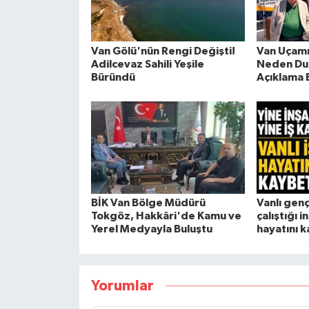
Van Gölü'nün Rengi Değişti!
Van Uçam
Adilcevaz Sahili Yeşile
Neden Du
Büründü
Açıklama 
BİK Van Bölge Müdürü
Vanlı gen
Tokgöz, Hakkâri'de Kamu ve
çalıştığı 
Yerel Medyayla Buluştu
hayatını k
Yorumlar