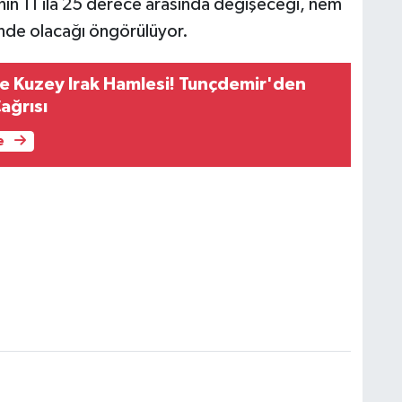
ğının 11 ila 25 derece arasında değişeceği, nem
inde olacağı öngörülüyor.
e Kuzey Irak Hamlesi! Tunçdemir'den
Çağrısı
e