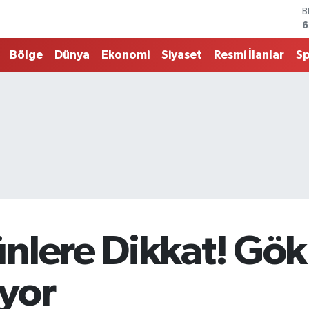
D
4
E
5
Bölge
Dünya
Ekonomi
Siyaset
Resmi İlanlar
S
S
6
G
6
B
1
B
6
nlere Dikkat! Gök
yor