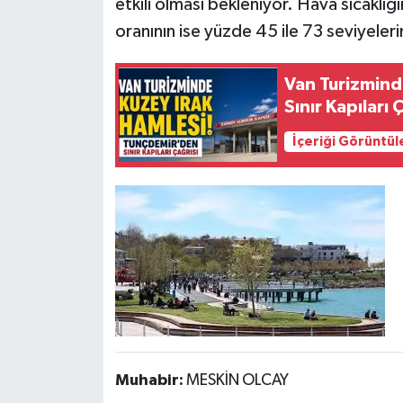
etkili olması bekleniyor. Hava sıcaklı
oranının ise yüzde 45 ile 73 seviyeler
Van Turizmind
Sınır Kapıları 
İçeriği Görüntül
Muhabir:
MESKİN OLCAY