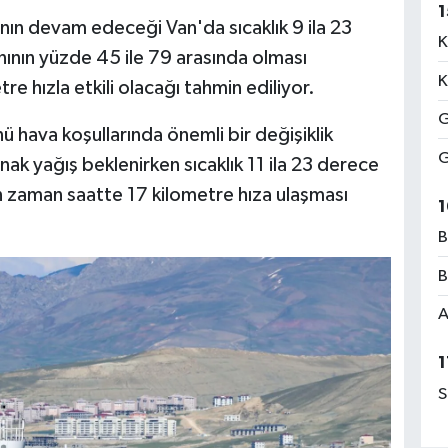
1
nın devam edeceği Van'da sıcaklık 9 ila 23
K
nın yüzde 45 ile 79 arasında olması
K
re hızla etkili olacağı tahmin ediliyor.
G
ü hava koşullarında önemli bir değişiklik
G
k yağış beklenirken sıcaklık 11 ila 23 derece
 zaman saatte 17 kilometre hıza ulaşması
1
B
B
A
1
S