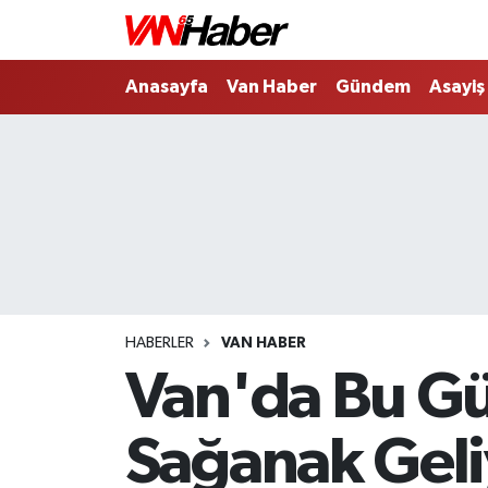
Nöbetçi Eczaneler
Anasayfa
Van Haber
Gündem
Asayiş
Hava Durumu
Trafik Durumu
Puan Durumu ve Fikstür
Tüm Manşetler
HABERLER
VAN HABER
Son Dakika Haberleri
Van'da Bu Gü
Haber Arşivi
Sağanak Geli