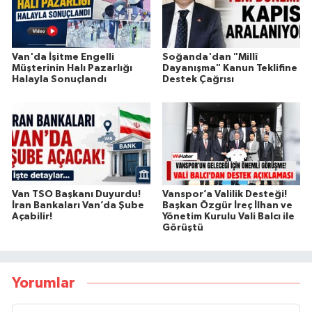
Van'da İşitme Engelli
Soğanda'dan "Millî
Müşterinin Halı Pazarlığı
Dayanışma" Kanun Teklifine
Halayla Sonuçlandı
Destek Çağrısı
Van TSO Başkanı Duyurdu!
Vanspor’a Valilik Desteği!
İran Bankaları Van’da Şube
Başkan Özgür İreç İlhan ve
Açabilir!
Yönetim Kurulu Vali Balcı ile
Görüştü
Yorumlar