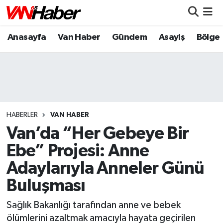
Anasayfa
Van Haber
Gündem
Asayiş
Bölge
Nöbetçi Eczaneler
Hava Durumu
Trafik Durumu
Puan Durumu ve Fikstür
HABERLER
VAN HABER
Van’da “Her Gebeye Bir
Tüm Manşetler
Ebe” Projesi: Anne
Adaylarıyla Anneler Günü
Son Dakika Haberleri
Buluşması
Haber Arşivi
Sağlık Bakanlığı tarafından anne ve bebek
ölümlerini azaltmak amacıyla hayata geçirilen