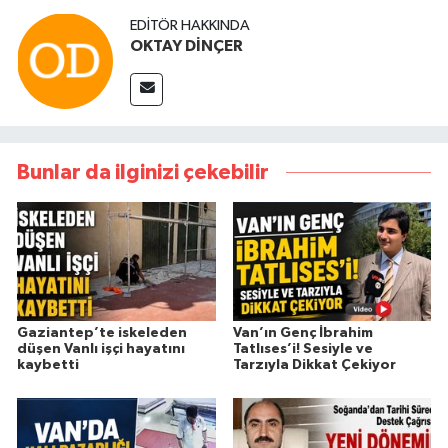
EDITÖR HAKKINDA
OKTAY DİNÇER
Bunlar da ilginizi çekebilir
Gaziantep’te iskeleden
Van’ın Genç İbrahim
düşen Vanlı işçi hayatını
Tatlıses’i! Sesiyle ve
kaybetti
Tarzıyla Dikkat Çekiyor