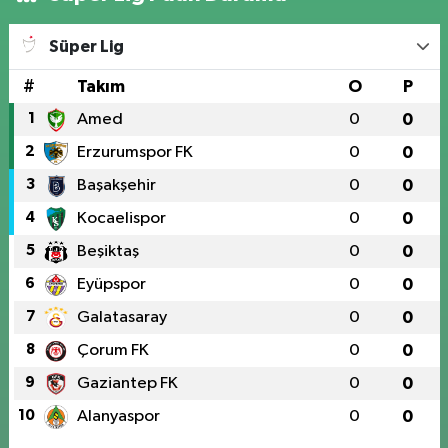
Süper Lig
#
Takım
O
P
1
Amed
0
0
2
Erzurumspor FK
0
0
3
Başakşehir
0
0
4
Kocaelispor
0
0
5
Beşiktaş
0
0
6
Eyüpspor
0
0
7
Galatasaray
0
0
8
Çorum FK
0
0
9
Gaziantep FK
0
0
10
Alanyaspor
0
0