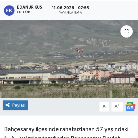
EDANUR KUŞ
11.06.2026 - 07:55
EDITÖR
YAYINLANMA
Paylaş
-
+
A
A
Bahçesaray ilçesinde rahatsızlanan 57 yaşındaki