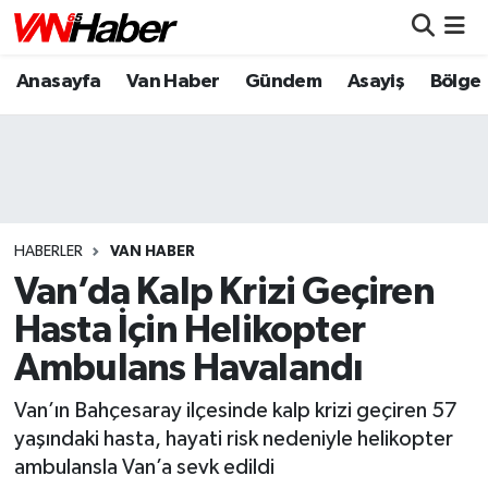
Anasayfa
Van Haber
Gündem
Asayiş
Bölge
Nöbetçi Eczaneler
Hava Durumu
Trafik Durumu
Puan Durumu ve Fikstür
HABERLER
VAN HABER
Van’da Kalp Krizi Geçiren
Tüm Manşetler
Hasta İçin Helikopter
Ambulans Havalandı
Son Dakika Haberleri
Van’ın Bahçesaray ilçesinde kalp krizi geçiren 57
Haber Arşivi
yaşındaki hasta, hayati risk nedeniyle helikopter
ambulansla Van’a sevk edildi