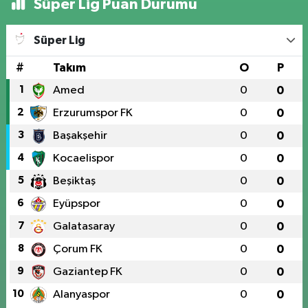
Süper Lig Puan Durumu
Süper Lig
#
Takım
O
P
1
Amed
0
0
2
Erzurumspor FK
0
0
3
Başakşehir
0
0
4
Kocaelispor
0
0
5
Beşiktaş
0
0
6
Eyüpspor
0
0
7
Galatasaray
0
0
8
Çorum FK
0
0
9
Gaziantep FK
0
0
10
Alanyaspor
0
0