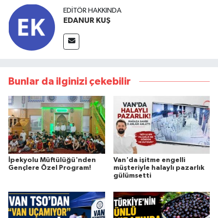
EDITÖR HAKKINDA
EDANUR KUŞ
Bunlar da ilginizi çekebilir
İpekyolu Müftülüğü'nden
Van'da işitme engelli
Gençlere Özel Program!
müşteriyle halaylı pazarlık
gülümsetti