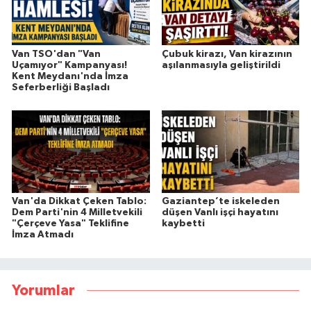
Van TSO'dan "Van
Çubuk kirazı, Van kirazının
Uçamıyor" Kampanyası!
aşılanmasıyla geliştirildi
Kent Meydanı'nda İmza
Seferberliği Başladı
Van'da Dikkat Çeken Tablo:
Gaziantep’te iskeleden
Dem Parti'nin 4 Milletvekili
düşen Vanlı işçi hayatını
"Çerçeve Yasa" Teklifine
kaybetti
İmza Atmadı
Yorumlar