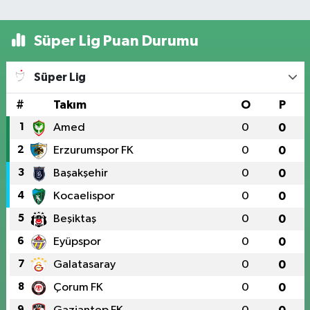
Süper Lig Puan Durumu
Süper Lig
#
Takım
O
P
1
Amed
0
0
2
Erzurumspor FK
0
0
3
Başakşehir
0
0
4
Kocaelispor
0
0
5
Beşiktaş
0
0
6
Eyüpspor
0
0
7
Galatasaray
0
0
8
Çorum FK
0
0
9