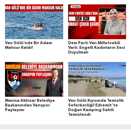
Van Gölü’nde Bir Adam
Dem Parti Van Milletvekili
Mahsur Kaldı!
Varlı: Engelli Kadınların Sesi
Duyulmalı
Manisa Akhisar Belediye
Van Gölü Kıyısında Temizlik
Başkanından Vanspor
Seferberliği! Edremit’te
Paylaşımı
Doğan Kamping Sahili
Temizlendi