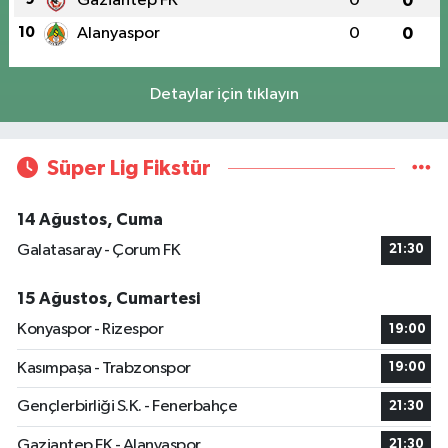
Gaziantep FK
0
0
10
Alanyaspor
0
0
Detaylar için tıklayın
Süper Lig Fikstür
14 Ağustos, Cuma
Galatasaray - Çorum FK
21:30
15 Ağustos, Cumartesi
Konyaspor - Rizespor
19:00
Kasımpaşa - Trabzonspor
19:00
Gençlerbirliği S.K. - Fenerbahçe
21:30
Gaziantep FK - Alanyaspor
21:30