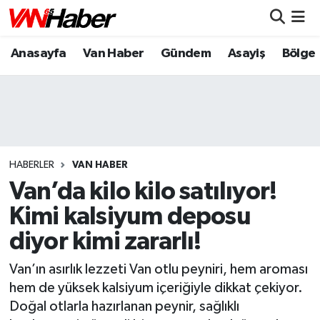
Anasayfa
Van Haber
Gündem
Asayiş
Bölge
Nöbetçi Eczaneler
Hava Durumu
Trafik Durumu
Puan Durumu ve Fikstür
HABERLER
VAN HABER
Van’da kilo kilo satılıyor!
Tüm Manşetler
Kimi kalsiyum deposu
diyor kimi zararlı!
Son Dakika Haberleri
Van’ın asırlık lezzeti Van otlu peyniri, hem aroması
Haber Arşivi
hem de yüksek kalsiyum içeriğiyle dikkat çekiyor.
Doğal otlarla hazırlanan peynir, sağlıklı