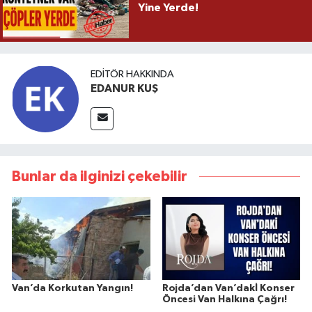
Yine Yerde!
EDITÖR HAKKINDA
EDANUR KUŞ
Bunlar da ilginizi çekebilir
Van’da Korkutan Yangın!
Rojda’dan Van’dakİ Konser
Öncesi Van Halkına Çağrı!