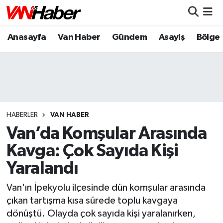
Anasayfa
Van Haber
Gündem
Asayiş
Bölge
Nöbetçi Eczaneler
Hava Durumu
Trafik Durumu
Puan Durumu ve Fikstür
HABERLER
VAN HABER
Van’da Komşular Arasında
Tüm Manşetler
Kavga: Çok Sayıda Kişi
Yaralandı
Son Dakika Haberleri
Van'ın İpekyolu ilçesinde dün komşular arasında
Haber Arşivi
çıkan tartışma kısa sürede toplu kavgaya
dönüştü. Olayda çok sayıda kişi yaralanırken,