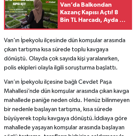
Van’da Balkondan
Kazanç Kapısı Açtı! 8
Bin TL Harcadı, Ayda 30
Bin TL Kazanıyor
Van'ın İpekyolu ilçesinde dün komşular arasında
çıkan tartışma kısa sürede toplu kavgaya
dönüştü. Olayda çok sayıda kişi yaralanırken,
polis ekipleri olayla ilgili soruşturma başlattı.
Van’ın İpekyolu ilçesine bağlı Cevdet Paşa
Mahallesi’nde dün komşular arasında çıkan kavga
mahallede paniğe neden oldu. Henüz bilinmeyen
bir nedenle başlayan tartışma, kısa sürede
büyüyerek toplu kavgaya dönüştü.İddiaya göre
mahallede yaşayan komşular arasında başlayan