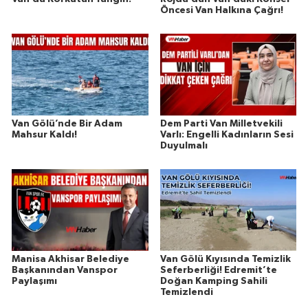
Öncesi Van Halkına Çağrı!
Van Gölü’nde Bir Adam
Dem Parti Van Milletvekili
Mahsur Kaldı!
Varlı: Engelli Kadınların Sesi
Duyulmalı
Manisa Akhisar Belediye
Van Gölü Kıyısında Temizlik
Başkanından Vanspor
Seferberliği! Edremit’te
Paylaşımı
Doğan Kamping Sahili
Temizlendi