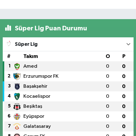
Süper Lig Puan Durumu
Süper Lig
#
Takım
O
P
1
Amed
0
0
2
Erzurumspor FK
0
0
3
Başakşehir
0
0
4
Kocaelispor
0
0
5
Beşiktaş
0
0
6
Eyüpspor
0
0
7
Galatasaray
0
0