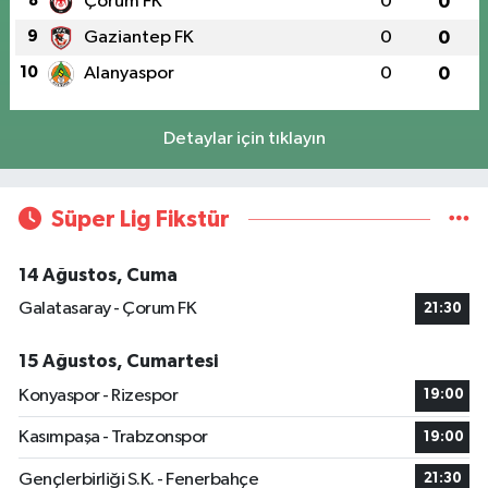
8
Çorum FK
0
0
9
Gaziantep FK
0
0
10
Alanyaspor
0
0
Detaylar için tıklayın
Süper Lig Fikstür
14 Ağustos, Cuma
Galatasaray - Çorum FK
21:30
15 Ağustos, Cumartesi
Konyaspor - Rizespor
19:00
Kasımpaşa - Trabzonspor
19:00
Gençlerbirliği S.K. - Fenerbahçe
21:30