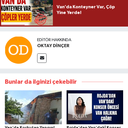
Van’da Konteyner Var, Çöp
Yine Yerde!
EDITÖR HAKKINDA
OKTAY DİNÇER
Bunlar da ilginizi çekebilir
Van’da Korkutan Yangın!
Rojda’dan Van’dakİ Konser