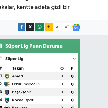
alar, kentte adeta gizli bir
-
+
A
A
Süper Lig Puan Durumu
Süper Lig
#
Takım
O
P
1
Amed
0
0
2
Erzurumspor FK
0
0
3
Başakşehir
0
0
4
Kocaelispor
0
0
5