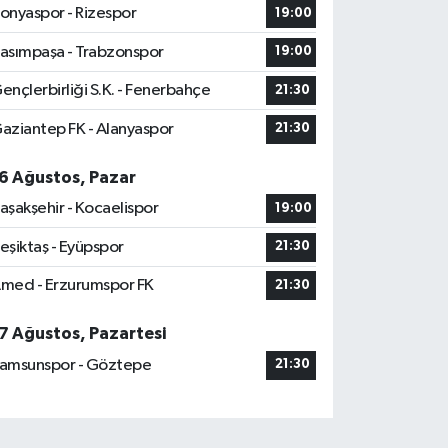
onyaspor - Rizespor
19:00
asımpaşa - Trabzonspor
19:00
ençlerbirliği S.K. - Fenerbahçe
21:30
aziantep FK - Alanyaspor
21:30
6 Ağustos, Pazar
aşakşehir - Kocaelispor
19:00
eşiktaş - Eyüpspor
21:30
med - Erzurumspor FK
21:30
7 Ağustos, Pazartesi
amsunspor - Göztepe
21:30