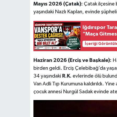
Mayıs 2026 (Çatak):
Çatak ilçesine 
yaşındaki Nazlı Kaplan, evinde şüpheli
Iğdırspor Tar
“Maça Gitmese
İçeriği Görüntül
Haziran 2026 (Erciş ve Başkale):
Ha
birden geldi. Erciş Çelebibağ’da yaş
34 yaşındaki
R.K.
evlerinde ölü bulundu
Van Adli Tıp Kurumuna kaldırıldı. Yine 
çocuk annesi Nurgül Sadak evinde ateş