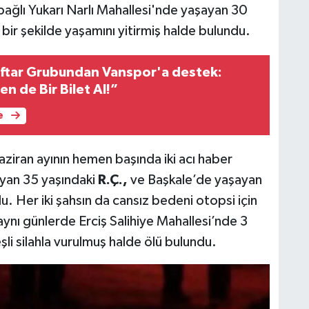
bağlı Yukarı Narlı Mahallesi'nde yaşayan 30
 bir şekilde yaşamını yitirmiş halde bulundu.
aftar Grubundan Vanspor'a destek:
n de Bir Bilet Al!”
e
ziran ayının hemen başında iki acı haber
ayan 35 yaşındaki
R.Ç.,
ve Başkale’de yaşayan
. Her iki şahsın da cansız bedeni otopsi için
aynı günlerde Erciş Salihiye Mahallesi’nde 3
li silahla vurulmuş halde ölü bulundu.