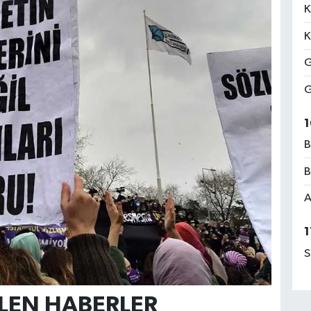
K
K
G
G
1
B
B
A
1
S
ELEN HABERLER