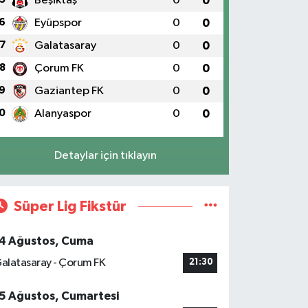
Beşiktaş
0
0
6
Eyüpspor
0
0
7
Galatasaray
0
0
8
Çorum FK
0
0
9
Gaziantep FK
0
0
0
Alanyaspor
0
0
Detaylar için tıklayın
Süper Lig Fikstür
4 Ağustos, Cuma
alatasaray - Çorum FK
21:30
5 Ağustos, Cumartesi