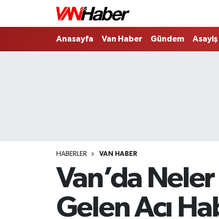
Nöbetçi Eczaneler
Anasayfa
Van Haber
Gündem
Asayiş
Hava Durumu
Trafik Durumu
Puan Durumu ve Fikstür
Tüm Manşetler
HABERLER
VAN HABER
Son Dakika Haberleri
Van’da Neler
Haber Arşivi
Gelen Acı Ha