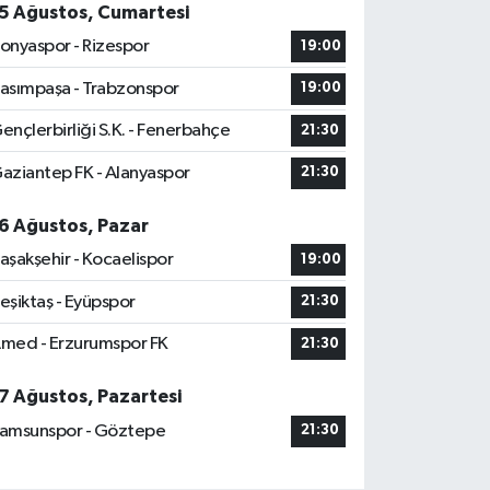
5 Ağustos, Cumartesi
onyaspor - Rizespor
19:00
asımpaşa - Trabzonspor
19:00
ençlerbirliği S.K. - Fenerbahçe
21:30
aziantep FK - Alanyaspor
21:30
6 Ağustos, Pazar
aşakşehir - Kocaelispor
19:00
eşiktaş - Eyüpspor
21:30
med - Erzurumspor FK
21:30
7 Ağustos, Pazartesi
amsunspor - Göztepe
21:30