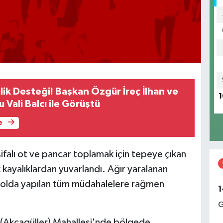
lik Desteği! Başkan Özgür İreç İlhan ve
1
 Vali Balcı ile Görüştü
e
şifalı ot ve pancar toplamak için tepeye çıkan
ayalıklardan yuvarlandı. Ağır yaralanan
en yolda yapılan tüm müdahalelere rağmen
1
G
 (Akçagüller) Mahallesi'nde bölgede