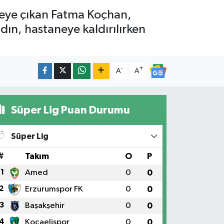
epeye çıkan Fatma Koçhan,
dın, hastaneye kaldırılırken
-
+
A
A
Süper Lig Puan Durumu
Süper Lig
#
Takım
O
P
1
Amed
0
0
2
Erzurumspor FK
0
0
3
Başakşehir
0
0
4
Kocaelispor
0
0