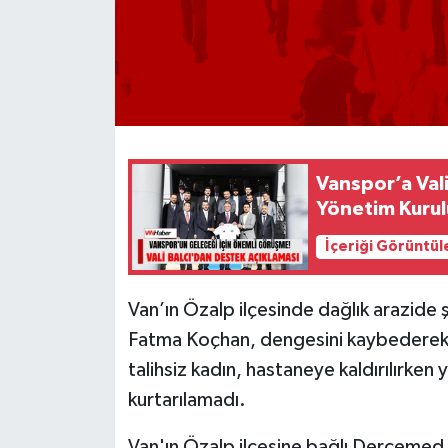
Vanspor’a Vali
Yönetim Kurulu
İçeriği Görüntül
Van’ın Özalp ilçesinde dağlık arazide 
Fatma Koçhan, dengesini kaybederek k
talihsiz kadın, hastaneye kaldırılırk
kurtarılamadı.
Van'ın Özalp ilçesine bağlı Dercemed