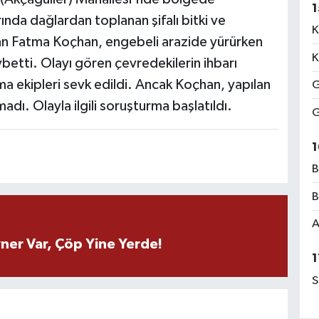
1
ında dağlardan toplanan şifalı bitki ve
K
ıkan Fatma Koçhan, engebeli arazide yürürken
K
ybetti. Olayı gören çevredekilerin ihbarı
ma ekipleri sevk edildi. Ancak Koçhan, yapılan
G
ı. Olayla ilgili soruşturma başlatıldı.
G
1
B
B
A
ner Var, Çöp Yine Yerde!
1
S