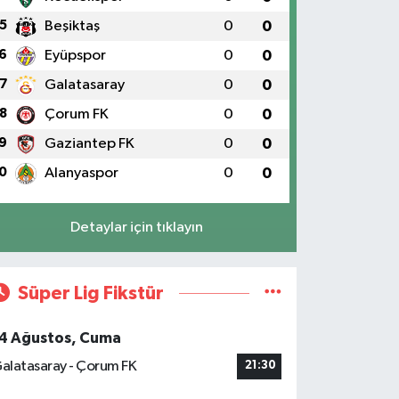
5
Beşiktaş
0
0
6
Eyüpspor
0
0
7
Galatasaray
0
0
8
Çorum FK
0
0
9
Gaziantep FK
0
0
0
Alanyaspor
0
0
Detaylar için tıklayın
Süper Lig Fikstür
4 Ağustos, Cuma
alatasaray - Çorum FK
21:30