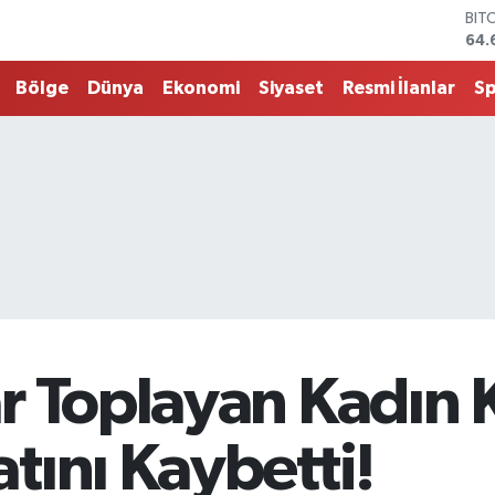
BIT
64.
DO
47,
Bölge
Dünya
Ekonomi
Siyaset
Resmi İlanlar
S
EU
55,
STE
64,
G.A
651
BİS
13.
r Toplayan Kadın 
tını Kaybetti!