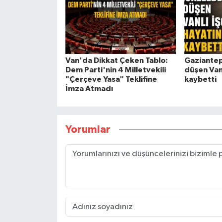
Van'da Dikkat Çeken Tablo:
Gaziantep
Dem Parti'nin 4 Milletvekili
düşen Vanl
"Çerçeve Yasa" Teklifine
kaybetti
İmza Atmadı
Yorumlar