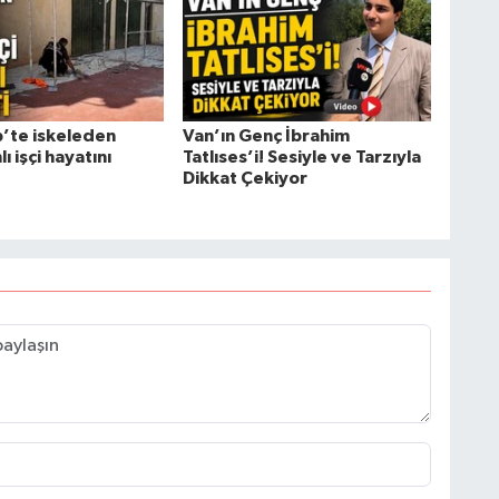
’te iskeleden
Van’ın Genç İbrahim
ı işçi hayatını
Tatlıses’i! Sesiyle ve Tarzıyla
Dikkat Çekiyor