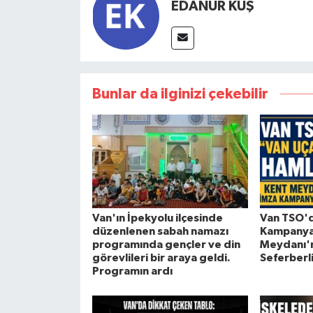
EDANUR KUŞ
Bunlar da ilginizi çekebilir
Van'ın İpekyolu ilçesinde
Van TSO'
düzenlenen sabah namazı
Kampanyas
programında gençler ve din
Meydanı'
görevlileri bir araya geldi.
Seferberli
Programın ardı