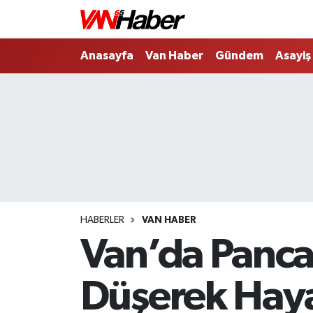
Nöbetçi Eczaneler
Anasayfa
Van Haber
Gündem
Asayiş
Hava Durumu
Trafik Durumu
Puan Durumu ve Fikstür
Tüm Manşetler
HABERLER
VAN HABER
Son Dakika Haberleri
Van’da Panca
Haber Arşivi
Düşerek Haya