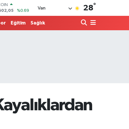
COIN
°
28
Van
602,05
%0.69
LAR
5986
%0.06
por
Eğitim
Sağlık
RO
0700
%0.1
RLİN
2438
%0.21
LTIN
8.23
%0.39
T100
768
%48
Kayalıklardan