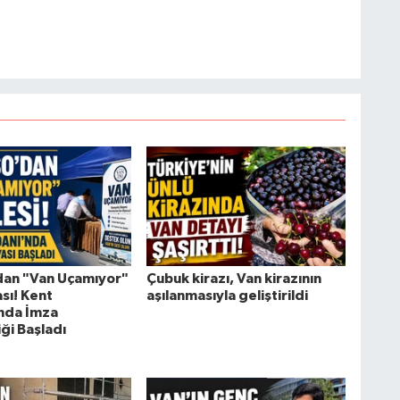
dan "Van Uçamıyor"
Çubuk kirazı, Van kirazının
ı! Kent
aşılanmasıyla geliştirildi
nda İmza
ği Başladı