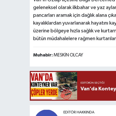
geleneksel olarak ilkbahar ve yaz aylar
pancarları aramak için dağlık alana ç
kayalıklardan yuvarlanarak hayatını ka
üzerine bölgeye hızla sağlık ve kurtar
bütün müdahalelere rağmen kurtarılamad
Muhabir:
MESKİN OLCAY
EDITÖRÜN SEÇTIĞI
Van’da Kontey
EDITÖR HAKKINDA