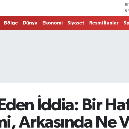
6
D
4
E
Bölge
Dünya
Ekonomi
Siyaset
Resmi İlanlar
S
5
S
6
G
6
B
1
den İddia: Bir Haf
imi, Arkasında Ne 