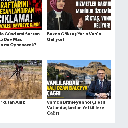
da Gündemi Sarsan
Bakan Göktaş Yarın Van'a
 5 Dev Maç
Geliyor!
da mı Oynanacak?
rkutan Anız
Van'da Bitmeyen Yol Çilesi!
Vatandaşlardan Yetkililere
Çağrı