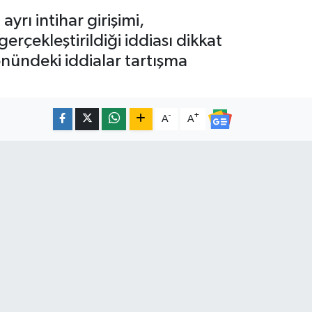
yrı intihar girişimi,
rçekleştirildiği iddiası dikkat
önündeki iddialar tartışma
-
+
A
A