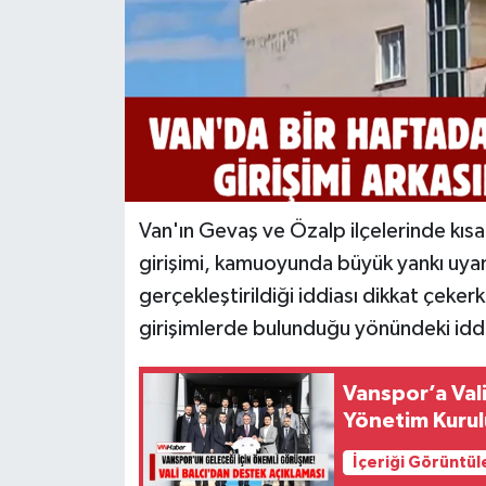
Van'ın Gevaş ve Özalp ilçelerinde kısa a
girişimi, kamuoyunda büyük yankı uyandı
gerçekleştirildiği iddiası dikkat çekerk
girişimlerde bulunduğu yönündeki iddi
Vanspor’a Vali
Yönetim Kurulu
İçeriği Görüntül