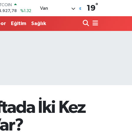
4.927,78
%1.32
°
19
OLAR
Van
7,5894
%0.08
URO
por
Eğitim
Sağlık
5,0398
%-0.02
TERLİN
4,1581
%0.16
.ALTIN
508.83
%4.44
İST100
3.703
%11
tada İki Kez
Var?