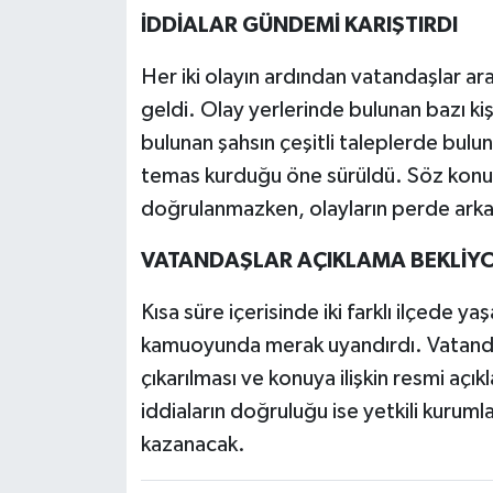
İDDİALAR GÜNDEMİ KARIŞTIRDI
Her iki olayın ardından vatandaşlar a
geldi. Olay yerlerinde bulunan bazı kişi
bulunan şahsın çeşitli taleplerde bulu
temas kurduğu öne sürüldü. Söz konus
doğrulanmazken, olayların perde arkası
VATANDAŞLAR AÇIKLAMA BEKLİY
Kısa süre içerisinde iki farklı ilçede ya
kamuoyunda merak uyandırdı. Vatandaş
çıkarılması ve konuya ilişkin resmi açıkl
iddiaların doğruluğu ise yetkili kuruml
kazanacak.