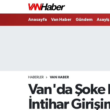
Nöbetçi Eczaneler
Anasayfa
Van Haber
Gündem
Asayiş
Hava Durumu
Trafik Durumu
Puan Durumu ve Fikstür
Tüm Manşetler
HABERLER
VAN HABER
Son Dakika Haberleri
Van'da Şoke E
Haber Arşivi
İntihar Giriş