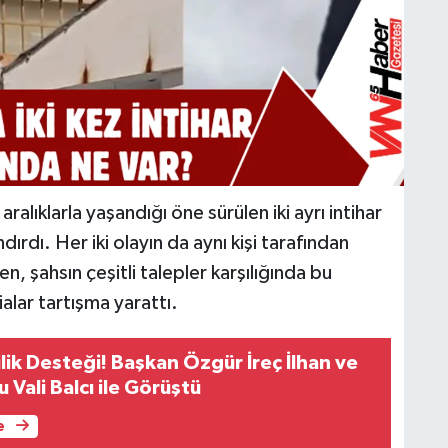
ralıklarla yaşandığı öne sürülen iki ayrı intihar
rdı. Her iki olayın da aynı kişi tarafından
en, şahsın çeşitli talepler karşılığında bu
alar tartışma yarattı.
lik Desteği! Başkan Özgür İreç İlhan ve
 Vali Balcı ile Görüştü
e