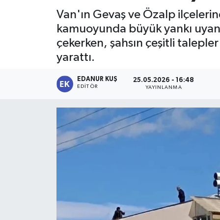
Van'ın Gevaş ve Özalp ilçelerinde
kamuoyunda büyük yankı uyandırdı
çekerken, şahsın çeşitli talepl
yarattı.
EDANUR KUŞ
25.05.2026 - 16:48
EDITÖR
YAYINLANMA