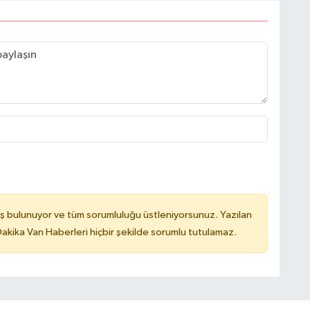
ş bulunuyor ve tüm sorumluluğu üstleniyorsunuz. Yazılan
kika Van Haberleri hiçbir şekilde sorumlu tutulamaz.