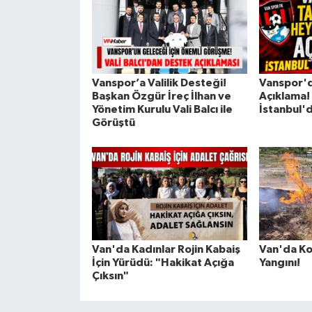
Vanspor’a Valilik Desteği!
Vanspor'
Başkan Özgür İreç İlhan ve
Açıklama!
Yönetim Kurulu Vali Balcı ile
İstanbul'
Görüştü
Van'da Kadınlar Rojin Kabaiş
Van'da Ko
İçin Yürüdü: "Hakikat Açığa
Yangını!
Çıksın"