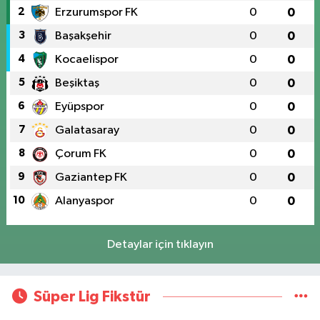
2
Erzurumspor FK
0
0
3
Başakşehir
0
0
4
Kocaelispor
0
0
5
Beşiktaş
0
0
6
Eyüpspor
0
0
7
Galatasaray
0
0
8
Çorum FK
0
0
9
Gaziantep FK
0
0
10
Alanyaspor
0
0
Detaylar için tıklayın
Süper Lig Fikstür