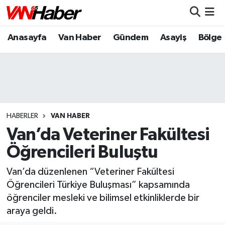
Anasayfa
Van Haber
Gündem
Asayiş
Bölge
Nöbetçi Eczaneler
Hava Durumu
Trafik Durumu
Puan Durumu ve Fikstür
HABERLER
VAN HABER
Van’da Veteriner Fakültesi
Tüm Manşetler
Öğrencileri Buluştu
Son Dakika Haberleri
Van’da düzenlenen “Veteriner Fakültesi
Öğrencileri Türkiye Buluşması” kapsamında
Haber Arşivi
öğrenciler mesleki ve bilimsel etkinliklerde bir
araya geldi.