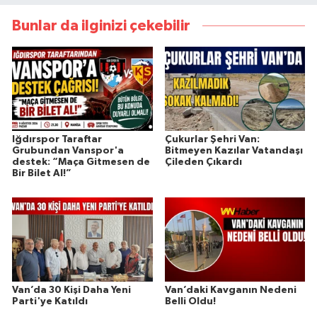
Bunlar da ilginizi çekebilir
Iğdırspor Taraftar
Çukurlar Şehri Van:
Grubundan Vanspor'a
Bitmeyen Kazılar Vatandaşı
destek: “Maça Gitmesen de
Çileden Çıkardı
Bir Bilet Al!”
Van’da 30 Kişi Daha Yeni
Van’daki Kavganın Nedeni
Parti'ye Katıldı
Belli Oldu!