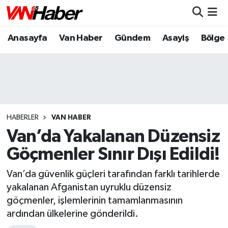
Anasayfa
Van Haber
Gündem
Asayiş
Bölge
Nöbetçi Eczaneler
Hava Durumu
Trafik Durumu
Puan Durumu ve Fikstür
HABERLER
VAN HABER
Van’da Yakalanan Düzensiz
Tüm Manşetler
Göçmenler Sınır Dışı Edildi!
Son Dakika Haberleri
Van’da güvenlik güçleri tarafından farklı tarihlerde
yakalanan Afganistan uyruklu düzensiz
Haber Arşivi
göçmenler, işlemlerinin tamamlanmasının
ardından ülkelerine gönderildi.