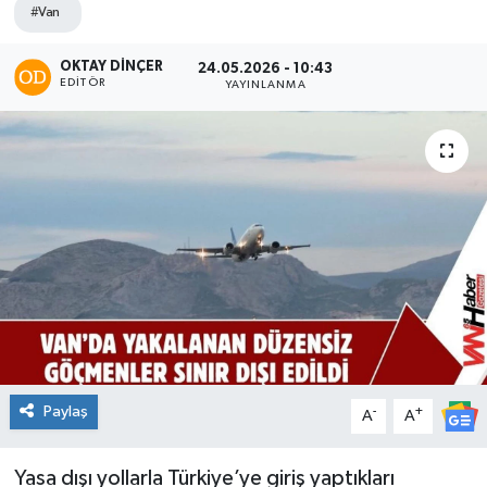
#Van
OKTAY DİNÇER
24.05.2026 - 10:43
EDITÖR
YAYINLANMA
Paylaş
-
+
A
A
Yasa dışı yollarla Türkiye’ye giriş yaptıkları