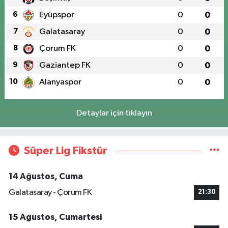
6
Eyüpspor
0
0
7
Galatasaray
0
0
8
Çorum FK
0
0
9
Gaziantep FK
0
0
10
Alanyaspor
0
0
Detaylar için tıklayın
Süper Lig Fikstür
14 Ağustos, Cuma
Galatasaray - Çorum FK
21:30
15 Ağustos, Cumartesi