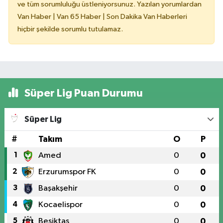
ve tüm sorumluluğu üstleniyorsunuz. Yazılan yorumlardan
Van Haber | Van 65 Haber | Son Dakika Van Haberleri
hiçbir şekilde sorumlu tutulamaz.
Süper Lig Puan Durumu
Süper Lig
#
Takım
O
P
1
Amed
0
0
2
Erzurumspor FK
0
0
3
Başakşehir
0
0
4
Kocaelispor
0
0
5
Beşiktaş
0
0