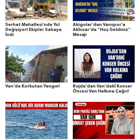
Serhat Mahallesi’nde Yol
Akigolar’dan Vanspor’a
Değişiyor! Ekipler Sahaya
Akhisar’da “Hoş Geldiniz”
İndi
Mesajı
Van’da Korkutan Yangın!
Rojda’dan Van’dakİ Konser
Öncesi Van Halkına Çağrı!