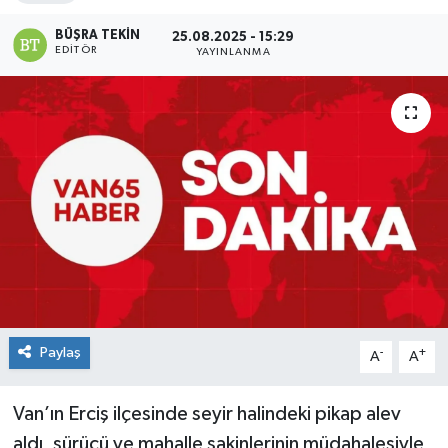
BÜŞRA TEKIN
25.08.2025 - 15:29
EDITÖR
YAYINLANMA
Paylaş
-
+
A
A
Van’ın Erciş ilçesinde seyir halindeki pikap alev
aldı, sürücü ve mahalle sakinlerinin müdahalesiyle