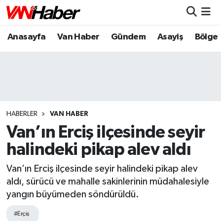
Anasayfa
Van Haber
Gündem
Asayiş
Bölge
Nöbetçi Eczaneler
Hava Durumu
Trafik Durumu
Puan Durumu ve Fikstür
HABERLER
VAN HABER
Van’ın Erciş ilçesinde seyir
Tüm Manşetler
halindeki pikap alev aldı
Son Dakika Haberleri
Van’ın Erciş ilçesinde seyir halindeki pikap alev
aldı, sürücü ve mahalle sakinlerinin müdahalesiyle
Haber Arşivi
yangın büyümeden söndürüldü.
#Erçiş