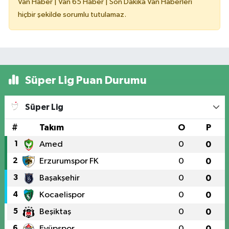
Van Haber | Van 65 Haber | Son Dakika Van Haberleri
hiçbir şekilde sorumlu tutulamaz.
Süper Lig Puan Durumu
Süper Lig
#
Takım
O
P
1
Amed
0
0
2
Erzurumspor FK
0
0
3
Başakşehir
0
0
4
Kocaelispor
0
0
5
Beşiktaş
0
0
6
Eyüpspor
0
0