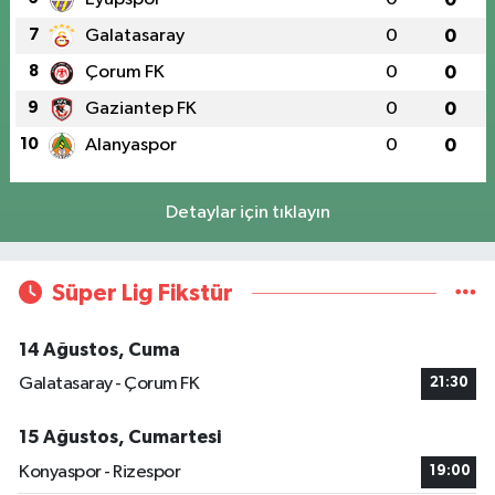
7
Galatasaray
0
0
8
Çorum FK
0
0
9
Gaziantep FK
0
0
10
Alanyaspor
0
0
Detaylar için tıklayın
Süper Lig Fikstür
14 Ağustos, Cuma
Galatasaray - Çorum FK
21:30
15 Ağustos, Cumartesi
Konyaspor - Rizespor
19:00