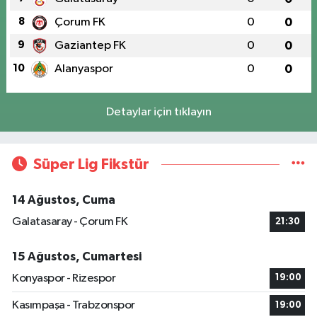
8
Çorum FK
0
0
9
Gaziantep FK
0
0
10
Alanyaspor
0
0
Detaylar için tıklayın
Süper Lig Fikstür
14 Ağustos, Cuma
Galatasaray - Çorum FK
21:30
15 Ağustos, Cumartesi
Konyaspor - Rizespor
19:00
Kasımpaşa - Trabzonspor
19:00