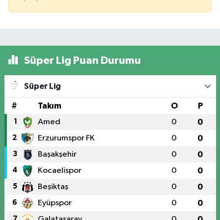
Süper Lig Puan Durumu
Süper Lig
#
Takım
O
P
1
Amed
0
0
2
Erzurumspor FK
0
0
3
Başakşehir
0
0
4
Kocaelispor
0
0
5
Beşiktaş
0
0
6
Eyüpspor
0
0
7
Galatasaray
0
0