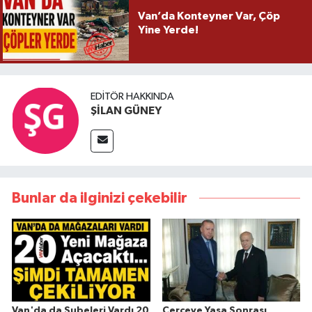
Van’da Konteyner Var, Çöp
Yine Yerde!
EDITÖR HAKKINDA
ŞİLAN GÜNEY
Bunlar da ilginizi çekebilir
Van'da da Şubeleri Vardı 20
Çerçeve Yasa Sonrası