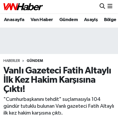
Anasayfa
Van Haber
Gündem
Asayiş
Bölge
Nöbetçi Eczaneler
Hava Durumu
Trafik Durumu
Puan Durumu ve Fikstür
HABERLER
GÜNDEM
Vanlı Gazeteci Fatih Altaylı
Tüm Manşetler
İlk Kez Hakim Karşısına
Çıktı!
Son Dakika Haberleri
"Cumhurbaşkanını tehdit" suçlamasıyla 104
Haber Arşivi
gündür tutuklu bulunan Vanlı gazeteci Fatih Altaylı
ilk kez hakim karşısına çıktı.