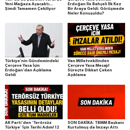
Yeni Mağaza Açacaktı...
Erdoğan İle Bahçeli İlk Kez
Şimdi Tamamen Çekiliyor
Bir Araya Geldi: Görüşmede
Neler Konuşuldu?
Türkiye’nin Gündemindeki
Van Milletvekilinden
Çerçeve Yasa İçin
Çerçeve Yasa Mesajı!
Erdoğan’dan Açıklama
Süreçte Dikkat Çeken
Geldi
Açıklama
AK Parti'den 'Terörsüz
SON DAKİKA: TBMM Başkanı
Türkiye' İçin Tarihi Adım! 12
Kurtulmuş da İmzayı Attı