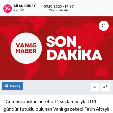
ŞİLAN GÜNEY
03.10.2025 - 14:37
EDITÖR
YAYINLANMA
Paylaş
-
+
A
A
"Cumhurbaşkanını tehdit" suçlamasıyla 104
gündür tutuklu bulunan Vanlı gazeteci Fatih Altaylı