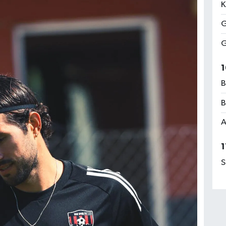
K
G
G
1
B
B
A
1
S