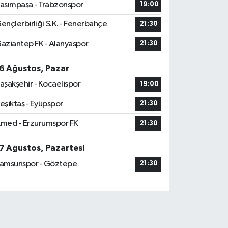
asımpaşa - Trabzonspor
19:00
ençlerbirliği S.K. - Fenerbahçe
21:30
aziantep FK - Alanyaspor
21:30
6 Ağustos, Pazar
aşakşehir - Kocaelispor
19:00
eşiktaş - Eyüpspor
21:30
med - Erzurumspor FK
21:30
7 Ağustos, Pazartesi
amsunspor - Göztepe
21:30