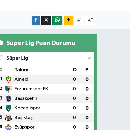
-
+
A
A
Süper Lig Puan Durumu
Süper Lig
#
Takım
O
P
1
Amed
0
0
2
Erzurumspor FK
0
0
3
Başakşehir
0
0
4
Kocaelispor
0
0
5
Beşiktaş
0
0
6
Eyüpspor
0
0