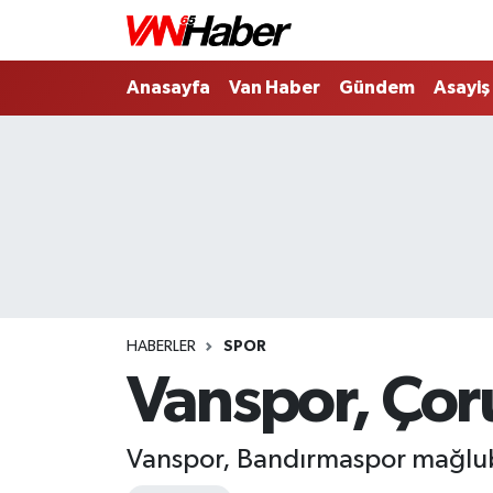
Nöbetçi Eczaneler
Anasayfa
Van Haber
Gündem
Asayiş
Hava Durumu
Trafik Durumu
Puan Durumu ve Fikstür
Tüm Manşetler
HABERLER
SPOR
Son Dakika Haberleri
Vanspor, Çor
Haber Arşivi
Vanspor, Bandırmaspor mağlubi