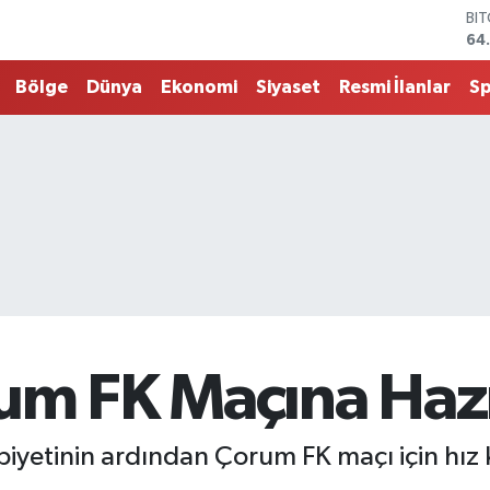
DO
47
EU
55
Bölge
Dünya
Ekonomi
Siyaset
Resmi İlanlar
S
ST
64
G.
65
Bİ
13
BI
64
um FK Maçına Hazı
yetinin ardından Çorum FK maçı için hız 