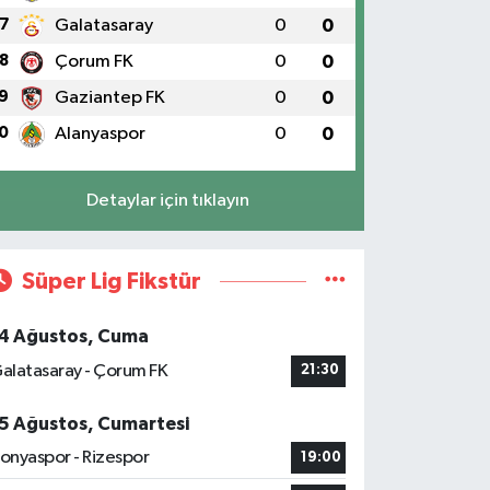
7
Galatasaray
0
0
8
Çorum FK
0
0
9
Gaziantep FK
0
0
0
Alanyaspor
0
0
Detaylar için tıklayın
Süper Lig Fikstür
4 Ağustos, Cuma
alatasaray - Çorum FK
21:30
5 Ağustos, Cumartesi
onyaspor - Rizespor
19:00