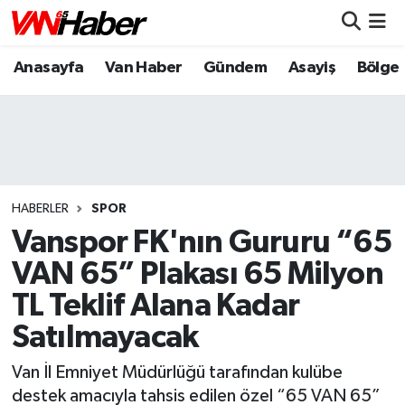
Anasayfa
Van Haber
Gündem
Asayiş
Bölge
Nöbetçi Eczaneler
Hava Durumu
Trafik Durumu
Puan Durumu ve Fikstür
HABERLER
SPOR
Vanspor FK'nın Gururu “65
Tüm Manşetler
VAN 65” Plakası 65 Milyon
TL Teklif Alana Kadar
Son Dakika Haberleri
Satılmayacak
Haber Arşivi
Van İl Emniyet Müdürlüğü tarafından kulübe
destek amacıyla tahsis edilen özel “65 VAN 65”