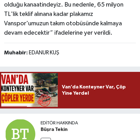
olduğu kanaatindeyiz. Bu nedenle, 65 milyon
TL'lik teklif alınana kadar plakamız
Vanspor'umuzun takım otobüsünde kalmaya
devam edecektir” ifadelerine yer verildi.
Muhabir:
EDANUR KUŞ
Van’da Konteyner Var, Çöp
Yine Yerde!
EDITÖR HAKKINDA
Büşra Tekin