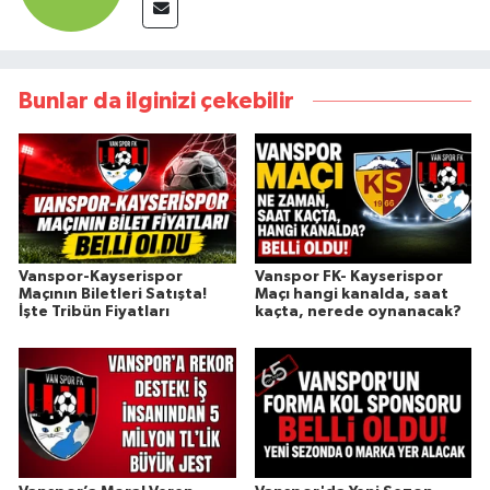
Bunlar da ilginizi çekebilir
Vanspor-Kayserispor
Vanspor FK- Kayserispor
Maçının Biletleri Satışta!
Maçı hangi kanalda, saat
İşte Tribün Fiyatları
kaçta, nerede oynanacak?