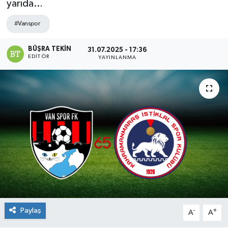
yarıda…
#Vanspor
BÜŞRA TEKIN
31.07.2025 - 17:36
EDITÖR
YAYINLANMA
Paylaş
-
+
A
A