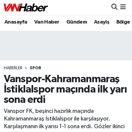
Anasayfa
Van Haber
Gündem
Asayiş
Bölge
Nöbetçi Eczaneler
Hava Durumu
Trafik Durumu
Puan Durumu ve Fikstür
HABERLER
SPOR
Vanspor-Kahramanmaraş
Tüm Manşetler
İstiklalspor maçında ilk yarı
sona erdi
Son Dakika Haberleri
Vanspor FK, beşinci hazırlık maçında
Haber Arşivi
Kahramanmaraş İstiklalspor ile karşılaşıyor.
Karşılaşmanın ilk yarısı 1-1 sona erdi. Gözler ikinci