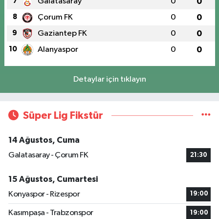
7
Galatasaray
0
0
8
Çorum FK
0
0
9
Gaziantep FK
0
0
10
Alanyaspor
0
0
Detaylar için tıklayın
Süper Lig Fikstür
14 Ağustos, Cuma
Galatasaray - Çorum FK
21:30
15 Ağustos, Cumartesi
Konyaspor - Rizespor
19:00
Kasımpaşa - Trabzonspor
19:00