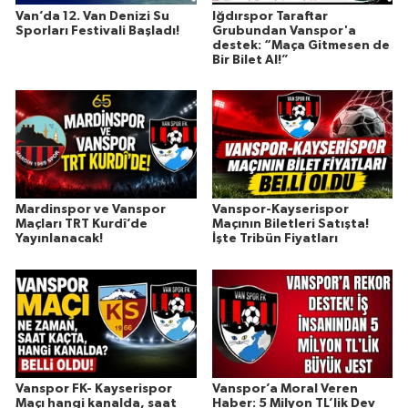
Van’da 12. Van Denizi Su
Iğdırspor Taraftar
Sporları Festivali Başladı!
Grubundan Vanspor'a
destek: “Maça Gitmesen de
Bir Bilet Al!”
Mardinspor ve Vanspor
Vanspor-Kayserispor
Maçları TRT Kurdî’de
Maçının Biletleri Satışta!
Yayınlanacak!
İşte Tribün Fiyatları
Vanspor FK- Kayserispor
Vanspor’a Moral Veren
Maçı hangi kanalda, saat
Haber: 5 Milyon TL’lik Dev