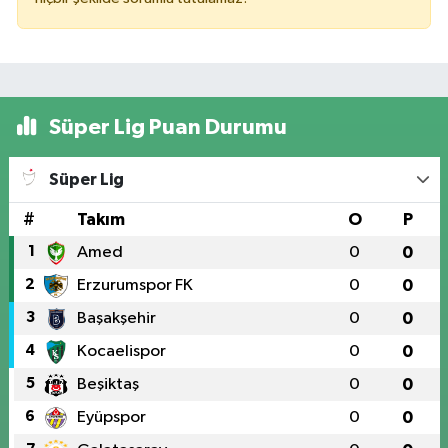
Süper Lig Puan Durumu
Süper Lig
#
Takım
O
P
1
Amed
0
0
2
Erzurumspor FK
0
0
3
Başakşehir
0
0
4
Kocaelispor
0
0
5
Beşiktaş
0
0
6
Eyüpspor
0
0