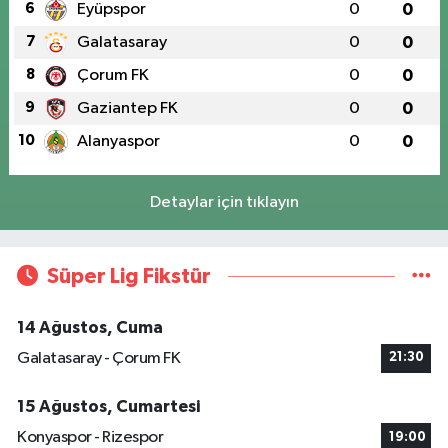
6
Eyüpspor
0
0
7
Galatasaray
0
0
8
Çorum FK
0
0
9
Gaziantep FK
0
0
10
Alanyaspor
0
0
Detaylar için tıklayın
Süper Lig Fikstür
14 Ağustos, Cuma
Galatasaray - Çorum FK
21:30
15 Ağustos, Cumartesi
Konyaspor - Rizespor
19:00