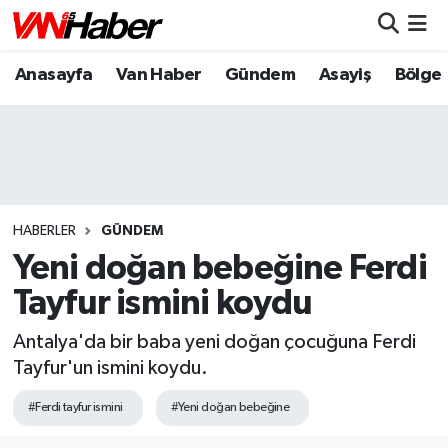
Anasayfa
Van Haber
Gündem
Asayiş
Bölge
Nöbetçi Eczaneler
Hava Durumu
Trafik Durumu
Puan Durumu ve Fikstür
HABERLER
GÜNDEM
Yeni doğan bebeğine Ferdi
Tüm Manşetler
Tayfur ismini koydu
Son Dakika Haberleri
Antalya'da bir baba yeni doğan çocuğuna Ferdi
Tayfur'un ismini koydu.
Haber Arşivi
#Ferdi tayfur ismini
#Yeni doğan bebeğine