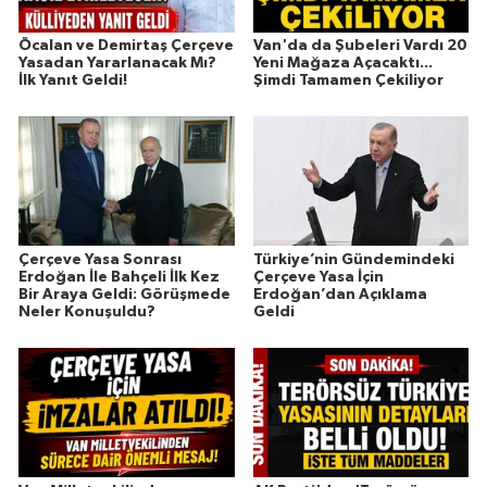
Öcalan ve Demirtaş Çerçeve
Van'da da Şubeleri Vardı 20
Yasadan Yararlanacak Mı?
Yeni Mağaza Açacaktı...
İlk Yanıt Geldi!
Şimdi Tamamen Çekiliyor
Çerçeve Yasa Sonrası
Türkiye’nin Gündemindeki
Erdoğan İle Bahçeli İlk Kez
Çerçeve Yasa İçin
Bir Araya Geldi: Görüşmede
Erdoğan’dan Açıklama
Neler Konuşuldu?
Geldi