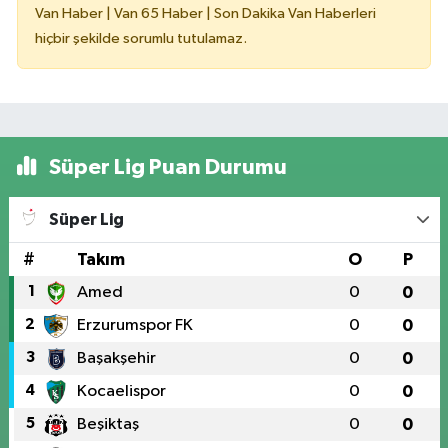
Van Haber | Van 65 Haber | Son Dakika Van Haberleri
hiçbir şekilde sorumlu tutulamaz.
Süper Lig Puan Durumu
Süper Lig
#
Takım
O
P
1
Amed
0
0
2
Erzurumspor FK
0
0
3
Başakşehir
0
0
4
Kocaelispor
0
0
5
Beşiktaş
0
0