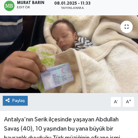
MURAT BARIN
08.01.2025 - 11:33
EDITÖR
YAYINLANMA
Paylaş
-
+
A
A
Antalya'nın Serik ilçesinde yaşayan Abdullah
Savaş (40), 10 yaşından bu yana büyük bir
hayranlık duyduğu Türk müziğinin efsane ismi