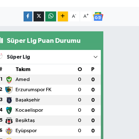
-
+
A
A
Süper Lig Puan Durumu
Süper Lig
#
Takım
O
P
1
Amed
0
0
2
Erzurumspor FK
0
0
3
Başakşehir
0
0
4
Kocaelispor
0
0
5
Beşiktaş
0
0
6
Eyüpspor
0
0