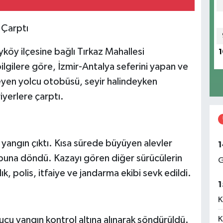
 Çarptı
köy ilçesine bağlı Tırkaz Mahallesi
1
ilgilere göre, İzmir-Antalya seferini yapan ve
eyen yolcu otobüsü, seyir halindeyken
iyerlere çarptı.
yangın çıktı. Kısa sürede büyüyen alevler
1
puna döndü. Kazayı gören diğer sürücülerin
G
k, polis, itfaiye ve jandarma ekibi sevk edildi.
1
K
K
nucu yangın kontrol altına alınarak söndürüldü.