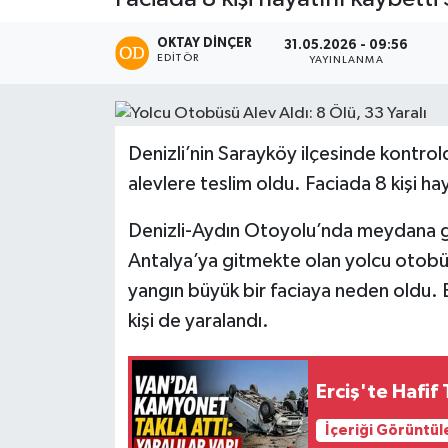
OKTAY DİNÇER
31.05.2026 - 09:56
EDITÖR
YAYINLANMA
Denizli’nin Sarayköy ilçesinde kontro
alevlere teslim oldu. Faciada 8 kişi hay
Denizli-Aydın Otoyolu’nda meydana gel
Antalya’ya gitmekte olan yolcu otobü
yangın büyük bir faciaya neden oldu. Be
kişi de yaralandı.
Erciş'te Hafif
İçeriği Görüntül