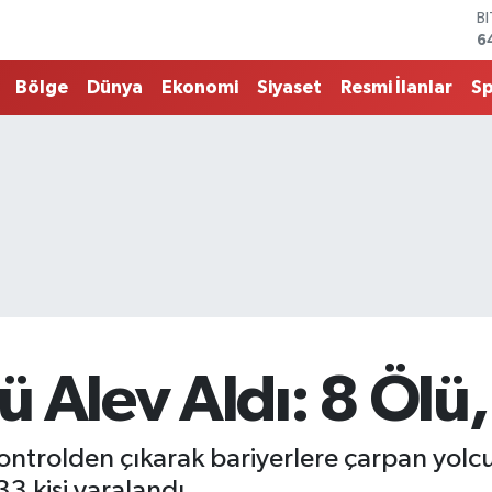
B
6
D
4
Bölge
Dünya
Ekonomi
Siyaset
Resmi İlanlar
S
E
5
S
6
G
6
B
1
 Alev Aldı: 8 Ölü,
kontrolden çıkarak bariyerlere çarpan yolc
33 kişi yaralandı.