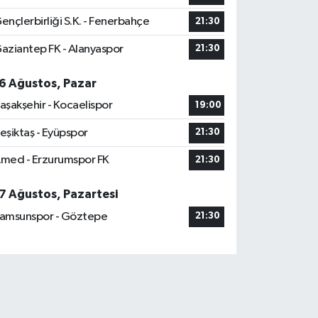
ençlerbirliği S.K. - Fenerbahçe
21:30
aziantep FK - Alanyaspor
21:30
6 Ağustos, Pazar
aşakşehir - Kocaelispor
19:00
eşiktaş - Eyüpspor
21:30
med - Erzurumspor FK
21:30
7 Ağustos, Pazartesi
amsunspor - Göztepe
21:30