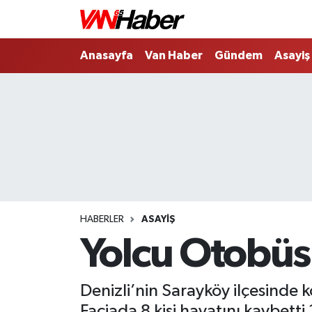
Nöbetçi Eczaneler
Anasayfa
Van Haber
Gündem
Asayiş
Hava Durumu
Trafik Durumu
Puan Durumu ve Fikstür
Tüm Manşetler
HABERLER
ASAYIŞ
Son Dakika Haberleri
Yolcu Otobüsü
Haber Arşivi
Denizli’nin Sarayköy ilçesinde 
Faciada 8 kişi hayatını kaybetti 