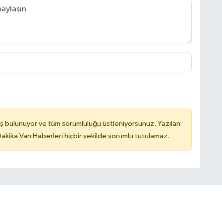
ş bulunuyor ve tüm sorumluluğu üstleniyorsunuz. Yazılan
kika Van Haberleri hiçbir şekilde sorumlu tutulamaz.