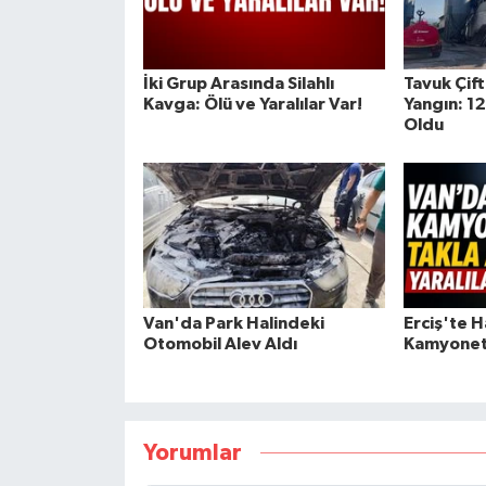
İki Grup Arasında Silahlı
Tavuk Çif
Kavga: Ölü ve Yaralılar Var!
Yangın: 12
Oldu
Van'da Park Halindeki
Erciş'te Ha
Otomobil Alev Aldı
Kamyonet T
Yorumlar