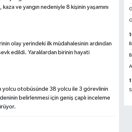
, kaza ve yangın nedeniyle 8 kişinin yaşamını
G
G
1
rinin olay yerindeki ilk müdahalesinin ardından
B
k edildi. Yaralılardan birinin hayati
B
A
1
en yolcu otobüsünde 38 yolcu ile 3 görevlinin
S
eninin belirlenmesi için geniş çaplı inceleme
ürüyor.