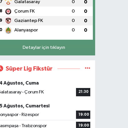
7
Galatasaray
0
0
8
Çorum FK
0
0
9
Gaziantep FK
0
0
0
Alanyaspor
0
0
Detaylar için tıklayın
Süper Lig Fikstür
4 Ağustos, Cuma
alatasaray - Çorum FK
21:30
5 Ağustos, Cumartesi
onyaspor - Rizespor
19:00
asımpaşa - Trabzonspor
19:00