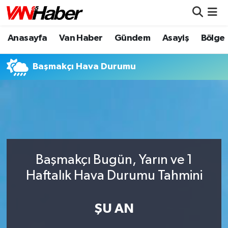
Anasayfa
Van Haber
Gündem
Asayiş
Bölge
Nöbetçi Eczaneler
Hava Durumu
Başmakçı Hava Durumu
Trafik Durumu
Puan Durumu ve Fikstür
Tüm Manşetler
Başmakçı Bugün, Yarın ve 1
Son Dakika Haberleri
Haftalık Hava Durumu Tahmini
Haber Arşivi
ŞU AN