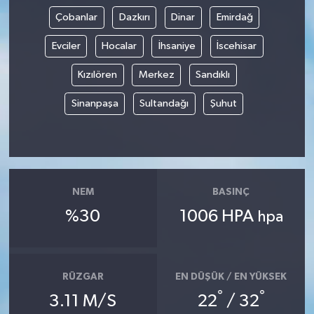
Çobanlar
Dazkırı
Dinar
Emirdağ
Evciler
Hocalar
İhsaniye
İscehisar
Kızılören
Merkez
Sandıklı
Sinanpaşa
Sultandağı
Şuhut
NEM
BASINÇ
%30
1006 HPA
hpa
RÜZGAR
EN DÜŞÜK / EN YÜKSEK
°
°
3.11 M/S
22
/ 32