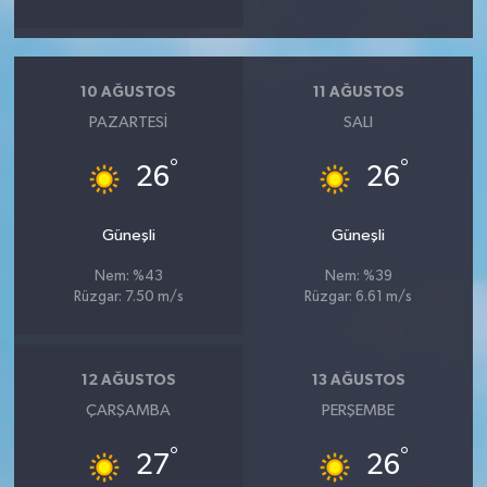
10 AĞUSTOS
11 AĞUSTOS
PAZARTESI
SALI
°
°
26
26
Güneşli
Güneşli
Nem: %43
Nem: %39
Rüzgar: 7.50 m/s
Rüzgar: 6.61 m/s
12 AĞUSTOS
13 AĞUSTOS
ÇARŞAMBA
PERŞEMBE
°
°
27
26