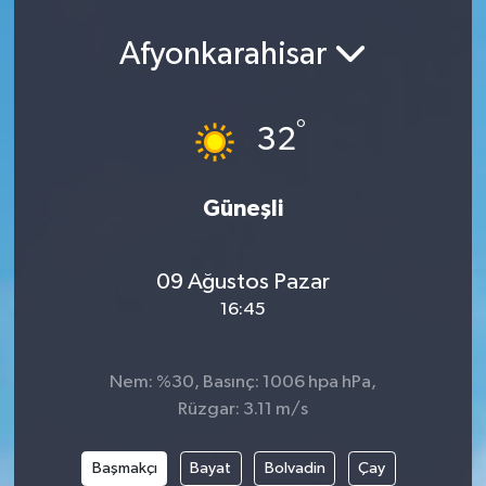
Afyonkarahisar
°
32
Güneşli
09 Ağustos Pazar
16:45
Nem: %30, Basınç: 1006 hpa hPa,
Rüzgar: 3.11 m/s
Başmakçı
Bayat
Bolvadin
Çay