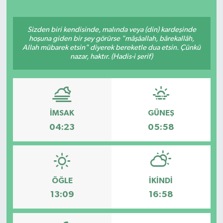
Sizden biri kendisinde, malında veya (din) kardeşinde
hoşuna giden bir şey görürse "mâşâallah, bârekallâh,
Allah mübarek etsin" diyerek bereketle dua etsin. Çünkü
nazar, haktır. (Hadis-i şerif)
İMSAK
GÜNEŞ
04:23
05:58
ÖĞLE
İKINDI
13:09
16:58