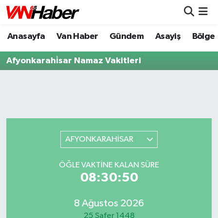
Anasayfa
Van Haber
Gündem
Asayiş
Bölge
Nöbetçi Eczaneler
Afyonkarahi̇sar Namaz Vakitleri
Hava Durumu
Trafik Durumu
Puan Durumu ve Fikstür
Tüm Manşetler
AFYONKARAHİSAR
Son Dakika Haberleri
ÖĞLE VAKTİNE KALAN SÜRE
08:30:49
Haber Arşivi
8 Ağustos 2026
25 Safer 1448