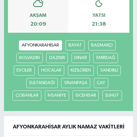
AKŞAM
YATSI
20:09
21:38
AFYONKARAHİSAR
BAYAT
BAŞMAKÇI
BOLVADİN
DAZKIRI
DİNAR
EMİRDAĞ
EVCİLER
HOCALAR
KIZILÖREN
SANDIKLI
SULTANDAĞI
SİNANPAŞA
ÇAY
ÇOBANLAR
İHSANİYE
İSCEHİSAR
ŞUHUT
AFYONKARAHİSAR AYLIK NAMAZ VAKITLERI