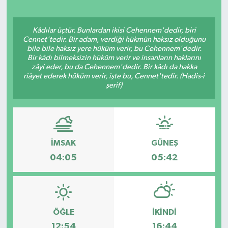
Kâdılar üçtür. Bunlardan ikisi Cehennem'dedir, biri
Cennet'tedir. Bir adam, verdiği hükmün haksız olduğunu
bile bile haksız yere hüküm verir, bu Cehennem'dedir.
Bir kâdı bilmeksizin hüküm verir ve insanların haklarını
zâyi eder, bu da Cehennem'dedir. Bir kâdı da hakka
riâyet ederek hüküm verir, işte bu, Cennet'tedir. (Hadis-i
şerif)
İMSAK
GÜNEŞ
04:05
05:42
ÖĞLE
İKINDI
12:54
16:44