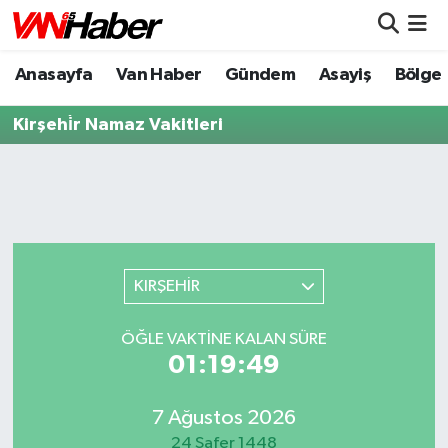
Anasayfa
Van Haber
Gündem
Asayiş
Bölge
Nöbetçi Eczaneler
Kirşehi̇r Namaz Vakitleri
Hava Durumu
Trafik Durumu
Puan Durumu ve Fikstür
Tüm Manşetler
KIRŞEHİR
Son Dakika Haberleri
ÖĞLE VAKTİNE KALAN SÜRE
01:19:49
Haber Arşivi
7 Ağustos 2026
24 Safer 1448