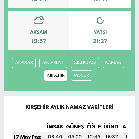
AKŞAM
YATSI
19:57
21:27
AKPINAR
AKÇAKENT
CICEKDAGI
KAMAN
KIRŞEHİR
MUCUR
KIRŞEHİR AYLIK NAMAZ VAKITLERI
İMSAK
GÜNEŞ
ÖĞLE
İKINDI
AKŞA
17 May Paz
03:40
05:22
12:45
16:37
19:58