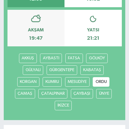
AKŞAM
YATSI
19:47
21:21
AKKUŞ
AYBASTI
FATSA
GÖLKÖY
GÜLYALI
GÜRGENTEPE
KABATAŞ
KORGAN
KUMRU
MESUDİYE
ORDU
ÇAMAŞ
ÇATALPINAR
ÇAYBAŞI
ÜNYE
İKİZCE