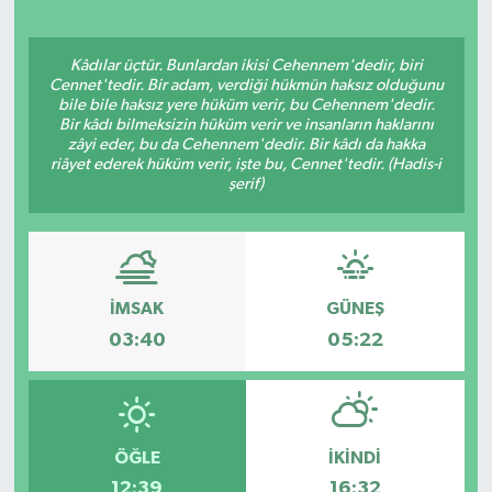
Kâdılar üçtür. Bunlardan ikisi Cehennem'dedir, biri
Cennet'tedir. Bir adam, verdiği hükmün haksız olduğunu
bile bile haksız yere hüküm verir, bu Cehennem'dedir.
Bir kâdı bilmeksizin hüküm verir ve insanların haklarını
zâyi eder, bu da Cehennem'dedir. Bir kâdı da hakka
riâyet ederek hüküm verir, işte bu, Cennet'tedir. (Hadis-i
şerif)
İMSAK
GÜNEŞ
03:40
05:22
ÖĞLE
İKINDI
12:39
16:32