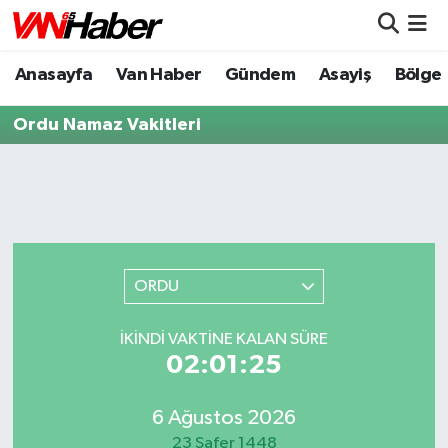
Anasayfa
Van Haber
Gündem
Asayiş
Bölge
Nöbetçi Eczaneler
Ordu Namaz Vakitleri
Hava Durumu
Trafik Durumu
Puan Durumu ve Fikstür
Tüm Manşetler
ORDU
Son Dakika Haberleri
İKINDI VAKTİNE KALAN SÜRE
02:01:25
Haber Arşivi
6 Ağustos 2026
23 Safer 1448