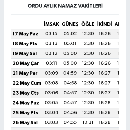
ORDU AYLIK NAMAZ VAKITLERI
İMSAK
GÜNEŞ
ÖĞLE
İKINDI
AKŞA
17 May Paz
03:15
05:02
12:30
16:26
19:48
18 May Pts
03:13
05:01
12:30
16:26
19:49
19 May Sal
03:12
05:00
12:30
16:26
19:50
20 May Çar
03:11
05:00
12:30
16:26
19:50
21 May Per
03:09
04:59
12:30
16:27
19:51
22 May Cum
03:08
04:58
12:30
16:27
19:52
23 May Cts
03:06
04:57
12:30
16:27
19:53
24 May Paz
03:05
04:57
12:30
16:28
19:54
25 May Pts
03:04
04:56
12:30
16:28
19:55
26 May Sal
03:03
04:55
12:31
16:28
19:56