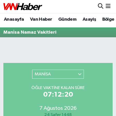
Anasayfa
Van Haber
Gündem
Asayiş
Bölge
Nöbetçi Eczaneler
Mani̇sa Namaz Vakitleri
Hava Durumu
Trafik Durumu
Puan Durumu ve Fikstür
Tüm Manşetler
MANİSA
Son Dakika Haberleri
ÖĞLE VAKTİNE KALAN SÜRE
07:12:20
Haber Arşivi
7 Ağustos 2026
24 Safer 1448