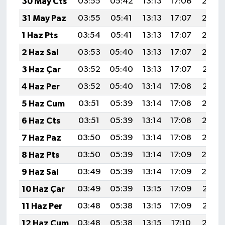
30 May Cts
03:55
05:42
13:13
17:06
20:34
31 May Paz
03:55
05:41
13:13
17:07
20:35
1 Haz Pts
03:54
05:41
13:13
17:07
20:35
2 Haz Sal
03:53
05:40
13:13
17:07
20:36
3 Haz Çar
03:52
05:40
13:13
17:07
20:37
4 Haz Per
03:52
05:40
13:14
17:08
20:37
5 Haz Cum
03:51
05:39
13:14
17:08
20:38
6 Haz Cts
03:51
05:39
13:14
17:08
20:39
7 Haz Paz
03:50
05:39
13:14
17:08
20:39
8 Haz Pts
03:50
05:39
13:14
17:09
20:4
9 Haz Sal
03:49
05:39
13:14
17:09
20:4
10 Haz Çar
03:49
05:39
13:15
17:09
20:41
11 Haz Per
03:48
05:38
13:15
17:09
20:41
12 Haz Cum
03:48
05:38
13:15
17:10
20:42