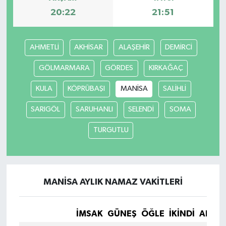
20:22
21:51
AHMETLİ
AKHİSAR
ALAŞEHİR
DEMİRCİ
GÖLMARMARA
GÖRDES
KIRKAĞAÇ
KULA
KÖPRÜBAŞI
MANİSA
SALİHLİ
SARIGÖL
SARUHANLI
SELENDİ
SOMA
TURGUTLU
MANİSA AYLIK NAMAZ VAKITLERI
İMSAK
GÜNEŞ
ÖĞLE
İKINDI
AKŞA