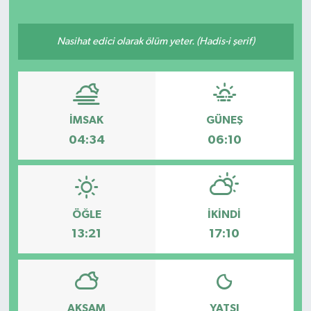
Nasihat edici olarak ölüm yeter. (Hadis-i şerif)
İMSAK
GÜNEŞ
04:34
06:10
ÖĞLE
İKINDI
13:21
17:10
AKŞAM
YATSI