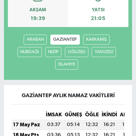
AKŞAM
YATSI
19:39
21:05
ARABAN
GAZİANTEP
KARKAMIŞ
NURDAĞI
NİZİP
OĞUZELİ
YAVUZELİ
İSLAHİYE
GAZİANTEP AYLIK NAMAZ VAKITLERI
İMSAK
GÜNEŞ
ÖĞLE
İKINDI
AKŞA
17 May Paz
03:37
05:14
12:32
16:21
19:40
18 May Pts
03:36
05:13
12:32
16:21
19:41