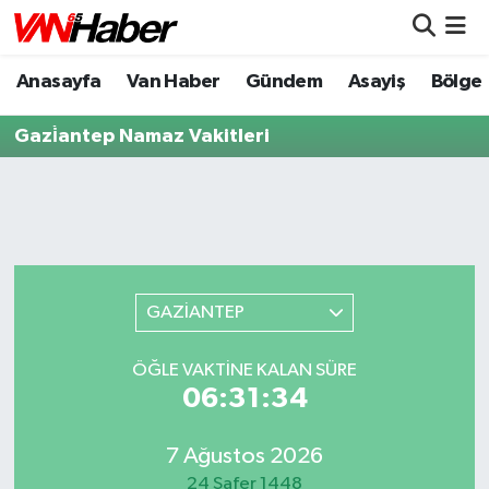
Anasayfa
Van Haber
Gündem
Asayiş
Bölge
Nöbetçi Eczaneler
Gazi̇antep Namaz Vakitleri
Hava Durumu
Trafik Durumu
Puan Durumu ve Fikstür
Tüm Manşetler
GAZİANTEP
Son Dakika Haberleri
ÖĞLE VAKTİNE KALAN SÜRE
06:31:34
Haber Arşivi
7 Ağustos 2026
24 Safer 1448