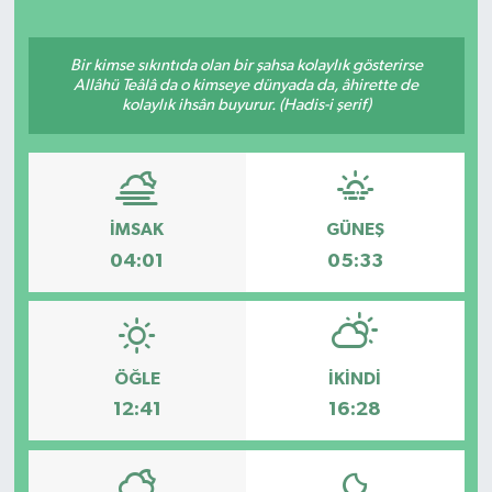
Bir kimse sıkıntıda olan bir şahsa kolaylık gösterirse
Allâhü Teâlâ da o kimseye dünyada da, âhirette de
kolaylık ihsân buyurur. (Hadis-i şerif)
İMSAK
GÜNEŞ
04:01
05:33
ÖĞLE
İKINDI
12:41
16:28