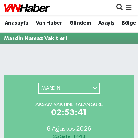
Anasayfa
Van Haber
Gündem
Asayiş
Bölge
Nöbetçi Eczaneler
Mardi̇n Namaz Vakitleri
Hava Durumu
Trafik Durumu
Puan Durumu ve Fikstür
Tüm Manşetler
MARDİN
Son Dakika Haberleri
AKŞAM VAKTİNE KALAN SÜRE
02:53:41
Haber Arşivi
8 Ağustos 2026
25 Safer 1448