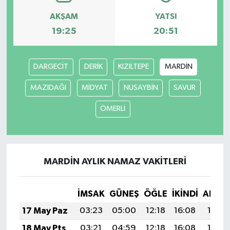
AKŞAM
YATSI
19:25
20:51
DARGECİT
DERİK
KIZILTEPE
MARDİN
MAZIDAĞI
MİDYAT
NUSAYBİN
SAVUR
ÖMERLİ
MARDİN AYLIK NAMAZ VAKITLERI
İMSAK
GÜNEŞ
ÖĞLE
İKINDI
AKŞA
17 May Paz
03:23
05:00
12:18
16:08
19:27
18 May Pts
03:21
04:59
12:18
16:08
19:28