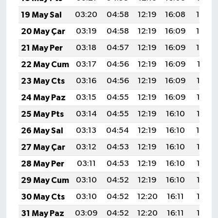
19 May Sal
03:20
04:58
12:19
16:08
19:29
20 May Çar
03:19
04:58
12:19
16:09
19:29
21 May Per
03:18
04:57
12:19
16:09
19:30
22 May Cum
03:17
04:56
12:19
16:09
19:31
23 May Cts
03:16
04:56
12:19
16:09
19:32
24 May Paz
03:15
04:55
12:19
16:09
19:33
25 May Pts
03:14
04:55
12:19
16:10
19:33
26 May Sal
03:13
04:54
12:19
16:10
19:34
27 May Çar
03:12
04:53
12:19
16:10
19:35
28 May Per
03:11
04:53
12:19
16:10
19:36
29 May Cum
03:10
04:52
12:19
16:10
19:36
30 May Cts
03:10
04:52
12:20
16:11
19:37
31 May Paz
03:09
04:52
12:20
16:11
19:38