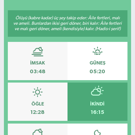
Ölüyü (kabre kadar) üç şey takip eder: Âile fertleri, malı
ve ameli. Bunlardan ikisi geri döner, biri kalır: Âile fertleri
ve malı geri döner, ameli (kendisiyle) kalır. (Hadis-i şerif)
İMSAK
GÜNEŞ
03:48
05:20
ÖĞLE
İKINDI
12:28
16:15