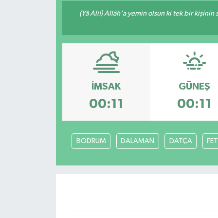
(Yâ Ali!) Allâh'a yemin olsun ki tek bir kişini
İMSAK
GÜNEŞ
00:11
00:11
BODRUM
DALAMAN
DATÇA
FET