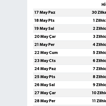
Hİ
17 May Paz
30 Zilk
18 May Pts
1 Zilhi
19 May Sal
2 Zilhi
20 May Çar
3 Zilhi
21 May Per
4 Zilhi
22 May Cum
5 Zilhi
23 May Cts
6 Zilhi
24 May Paz
7 Zilhi
25 May Pts
8 Zilhi
26 May Sal
9 Zilhi
27 May Çar
10 Zilh
28 May Per
11 Zilh