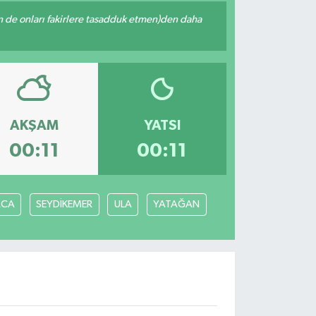
enin de onları fakirlere tasadduk etmen)den daha
AKŞAM
YATSI
00:11
00:11
ACA
SEYDİKEMER
ULA
YATAĞAN