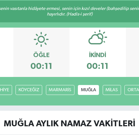
n senin vasıtanla hidâyete ermesi, senin için kızıl develer (bahşedilip s
hayırlıdır. (Hadis-i şerif)
ÖĞLE
İKINDI
00:11
00:11
HİYE
KÖYCEĞİZ
MARMARİS
MUĞLA
MİLAS
ORT
MUĞLA AYLIK NAMAZ VAKITLERI