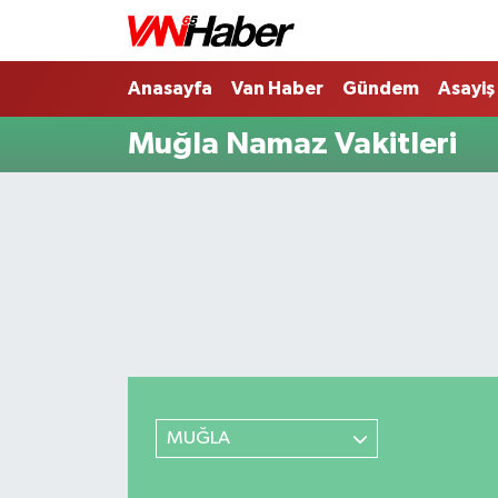
Nöbetçi Eczaneler
Anasayfa
Van Haber
Gündem
Asayiş
Muğla Namaz Vakitleri
Hava Durumu
Trafik Durumu
Puan Durumu ve Fikstür
Tüm Manşetler
Son Dakika Haberleri
Haber Arşivi
MUĞLA