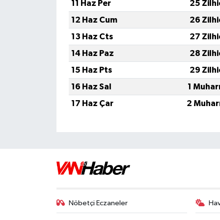
11 Haz Per
25 Zilh
12 Haz Cum
26 Zilh
13 Haz Cts
27 Zilh
14 Haz Paz
28 Zilh
15 Haz Pts
29 Zilh
16 Haz Sal
1 Muhar
17 Haz Çar
2 Muhar
Nöbetçi Eczaneler
Ha