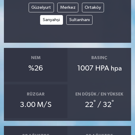
Güzelyurt
Merkez
Ortaköy
Sarıyahşi
Sultanhanı
NEM
BASINÇ
%26
1007 HPA
hpa
RÜZGAR
EN DÜŞÜK / EN YÜKSEK
°
°
3.00 M/S
22
/ 32