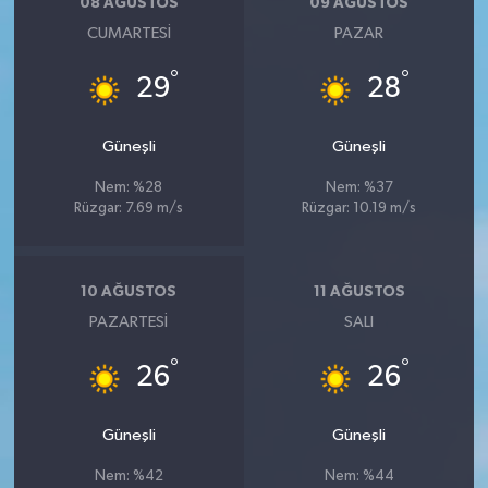
08 AĞUSTOS
09 AĞUSTOS
CUMARTESI
PAZAR
°
°
29
28
Güneşli
Güneşli
Nem: %28
Nem: %37
Rüzgar: 7.69 m/s
Rüzgar: 10.19 m/s
10 AĞUSTOS
11 AĞUSTOS
PAZARTESI
SALI
°
°
26
26
Güneşli
Güneşli
Nem: %42
Nem: %44