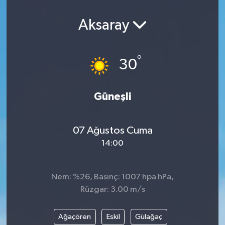
Aksaray
°
30
Güneşli
07 Ağustos Cuma
14:00
Nem: %26, Basınç: 1007 hpa hPa,
Rüzgar: 3.00 m/s
Ağaçören
Eskil
Gülağaç