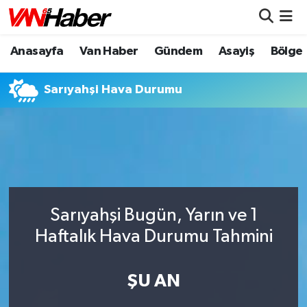
Anasayfa
Van Haber
Gündem
Asayiş
Bölge
Nöbetçi Eczaneler
Hava Durumu
Sarıyahşi Hava Durumu
Trafik Durumu
Puan Durumu ve Fikstür
Tüm Manşetler
Sarıyahşi Bugün, Yarın ve 1
Son Dakika Haberleri
Haftalık Hava Durumu Tahmini
Haber Arşivi
ŞU AN