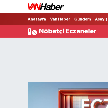
Nöbetçi Eczaneler
Anasayfa
Van Haber
Gündem
Asayiş
Nöbetçi Eczaneler
Hava Durumu
Trafik Durumu
Puan Durumu ve Fikstür
Tüm Manşetler
Son Dakika Haberleri
Haber Arşivi