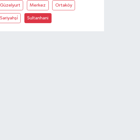
Güzelyurt
Merkez
Ortaköy
Sariyahşi̇
Sultanhani