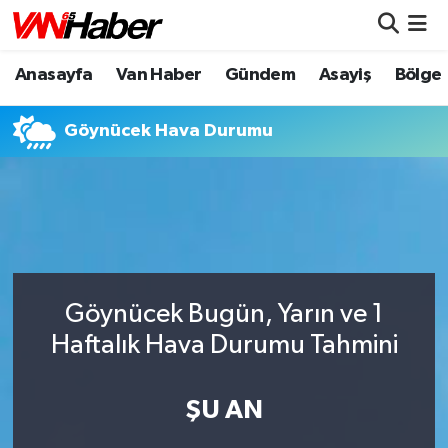
Anasayfa
Van Haber
Gündem
Asayiş
Bölge
Nöbetçi Eczaneler
Hava Durumu
Göynücek Hava Durumu
Trafik Durumu
Puan Durumu ve Fikstür
Tüm Manşetler
Göynücek Bugün, Yarın ve 1
Son Dakika Haberleri
Haftalık Hava Durumu Tahmini
Haber Arşivi
ŞU AN