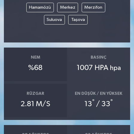
Hamamözü
Merkez
Merzifon
Suluova
Taşova
NEM
BASINÇ
%68
1007 HPA
hpa
RÜZGAR
EN DÜŞÜK / EN YÜKSEK
°
°
2.81 M/S
13
/ 33