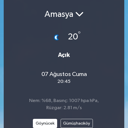
Amasya
°
20
Açık
07 Ağustos Cuma
20:45
Nem: %68, Basınç: 1007 hpa hPa,
Rüzgar: 2.81 m/s
Göynücek
Gümüşhacıköy