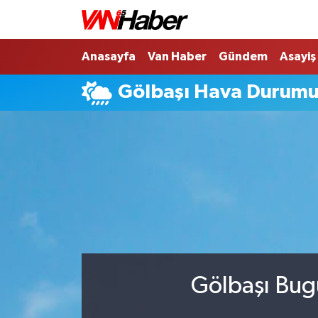
Nöbetçi Eczaneler
Anasayfa
Van Haber
Gündem
Asayiş
Gölbaşı Hava Durum
Hava Durumu
Trafik Durumu
Puan Durumu ve Fikstür
Tüm Manşetler
Son Dakika Haberleri
Haber Arşivi
Gölbaşı Bug