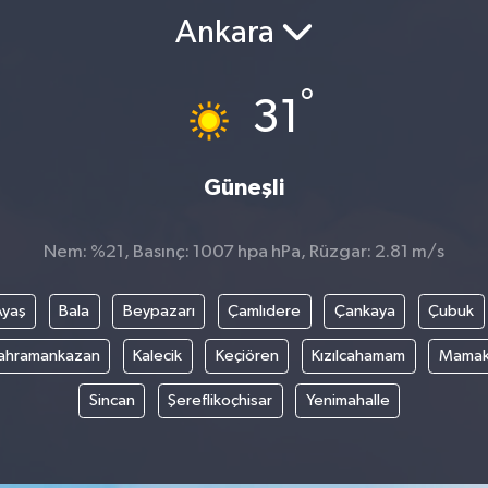
Ankara
°
31
Güneşli
Nem: %21, Basınç: 1007 hpa hPa, Rüzgar: 2.81 m/s
Ayaş
Bala
Beypazarı
Çamlıdere
Çankaya
Çubuk
ahramankazan
Kalecik
Keçiören
Kızılcahamam
Mama
Sincan
Şereflikoçhisar
Yenimahalle