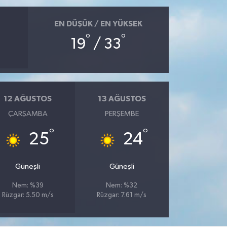
EN DÜŞÜK / EN YÜKSEK
°
°
19
/ 33
12 AĞUSTOS
13 AĞUSTOS
ÇARŞAMBA
PERŞEMBE
°
°
25
24
Güneşli
Güneşli
Nem: %39
Nem: %32
Rüzgar: 5.50 m/s
Rüzgar: 7.61 m/s