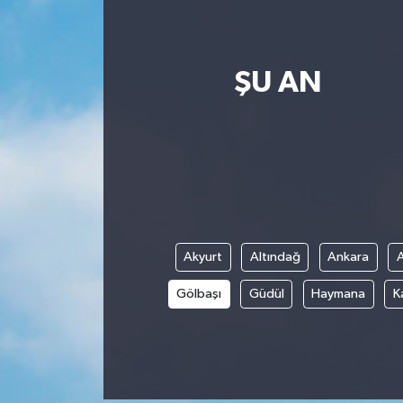
ŞU AN
Akyurt
Altındağ
Ankara
Gölbaşı
Güdül
Haymana
K