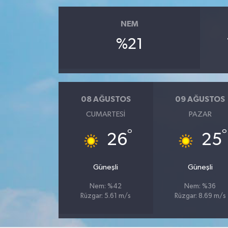
NEM
%21
08 AĞUSTOS
09 AĞUSTOS
CUMARTESI
PAZAR
°
°
26
25
Güneşli
Güneşli
Nem: %42
Nem: %36
Rüzgar: 5.61 m/s
Rüzgar: 8.69 m/s