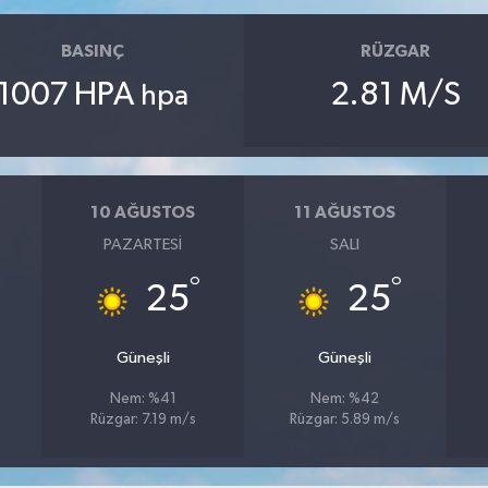
BASINÇ
RÜZGAR
1007 HPA
2.81 M/S
hpa
10 AĞUSTOS
11 AĞUSTOS
PAZARTESI
SALI
°
°
25
25
Güneşli
Güneşli
Nem: %41
Nem: %42
Rüzgar: 7.19 m/s
Rüzgar: 5.89 m/s