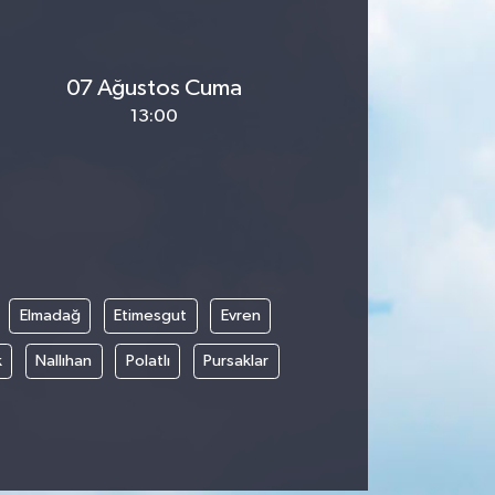
07 Ağustos Cuma
13:00
Elmadağ
Etimesgut
Evren
k
Nallıhan
Polatlı
Pursaklar