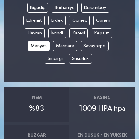
Bigadiç
Burhaniye
Dursunbey
Edremit
Erdek
Gömeç
Gönen
Havran
İvrindi
Karesi
Kepsut
Manyas
Marmara
Savaştepe
Sındırgı
Susurluk
NEM
BASINÇ
%83
1009 HPA
hpa
RÜZGAR
EN DÜŞÜK / EN YÜKSEK