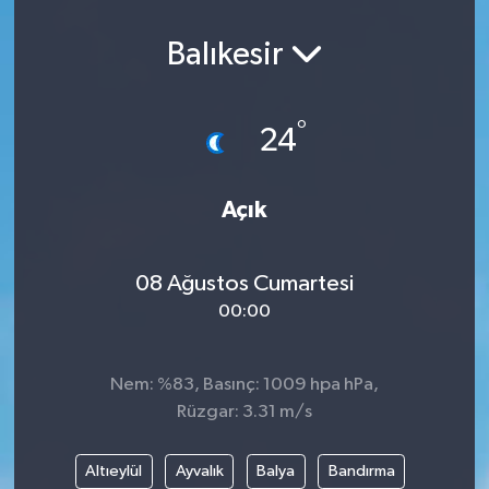
Balıkesir
°
24
Açık
08 Ağustos Cumartesi
00:00
Nem: %83, Basınç: 1009 hpa hPa,
Rüzgar: 3.31 m/s
Altıeylül
Ayvalık
Balya
Bandırma