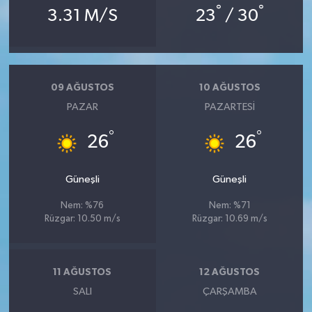
°
°
3.31 M/S
23
/ 30
09 AĞUSTOS
10 AĞUSTOS
PAZAR
PAZARTESI
°
°
26
26
Güneşli
Güneşli
Nem: %76
Nem: %71
Rüzgar: 10.50 m/s
Rüzgar: 10.69 m/s
11 AĞUSTOS
12 AĞUSTOS
SALI
ÇARŞAMBA