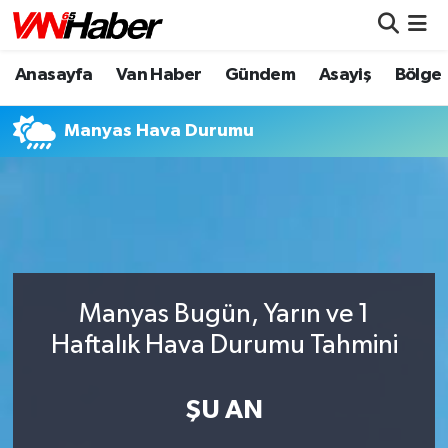
Anasayfa
Van Haber
Gündem
Asayiş
Bölge
Nöbetçi Eczaneler
Hava Durumu
Manyas Hava Durumu
Trafik Durumu
Puan Durumu ve Fikstür
Tüm Manşetler
Manyas Bugün, Yarın ve 1
Son Dakika Haberleri
Haftalık Hava Durumu Tahmini
Haber Arşivi
ŞU AN