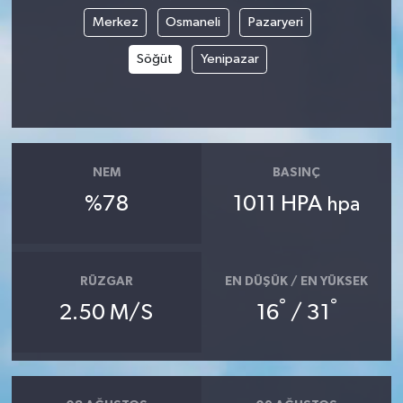
Merkez
Osmaneli
Pazaryeri
Söğüt
Yenipazar
NEM
BASINÇ
%78
1011 HPA
hpa
RÜZGAR
EN DÜŞÜK / EN YÜKSEK
°
°
2.50 M/S
16
/ 31