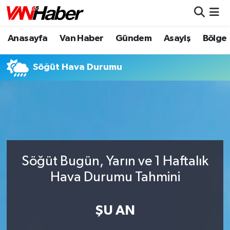
Anasayfa
Van Haber
Gündem
Asayiş
Bölge
Nöbetçi Eczaneler
Hava Durumu
Söğüt Hava Durumu
Trafik Durumu
Puan Durumu ve Fikstür
Tüm Manşetler
Söğüt Bugün, Yarın ve 1 Haftalık
Son Dakika Haberleri
Hava Durumu Tahmini
Haber Arşivi
ŞU AN