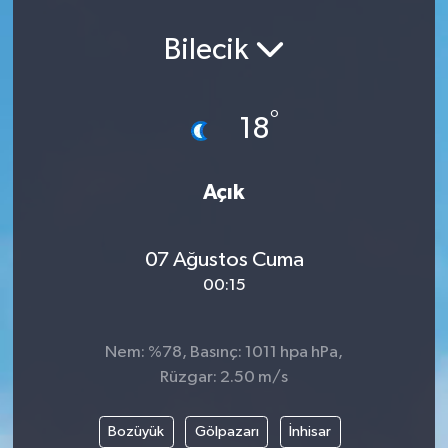
Bilecik
°
18
Açık
07 Ağustos Cuma
00:15
Nem: %78, Basınç: 1011 hpa hPa,
Rüzgar: 2.50 m/s
Bozüyük
Gölpazarı
İnhisar