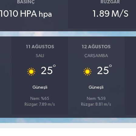
BASINÇ
RÜZGAR
1010 HPA
1.89 M/S
hpa
11 AĞUSTOS
12 AĞUSTOS
SALI
ÇARŞAMBA
°
°
25
25
Güneşli
Güneşli
Nem: %65
Nem: %59
Rüzgar: 7.89 m/s
Rüzgar: 8.81 m/s