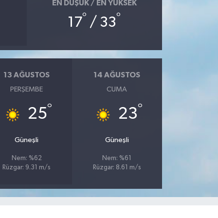
EN DÜŞÜK / EN YÜKSEK
°
°
17
/ 33
13 AĞUSTOS
14 AĞUSTOS
PERŞEMBE
CUMA
°
°
25
23
Güneşli
Güneşli
Nem: %62
Nem: %61
Rüzgar: 9.31 m/s
Rüzgar: 8.61 m/s