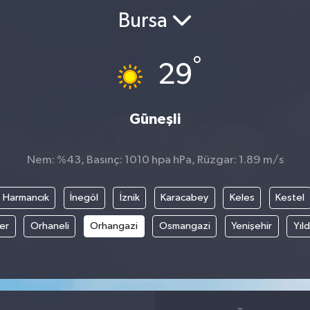
Bursa
°
29
Güneşli
Nem: %43, Basınç: 1010 hpa hPa, Rüzgar: 1.89 m/s
Harmancık
İnegöl
İznik
Karacabey
Keles
Kestel
fer
Orhaneli
Orhangazi
Osmangazi
Yenişehir
Yıld