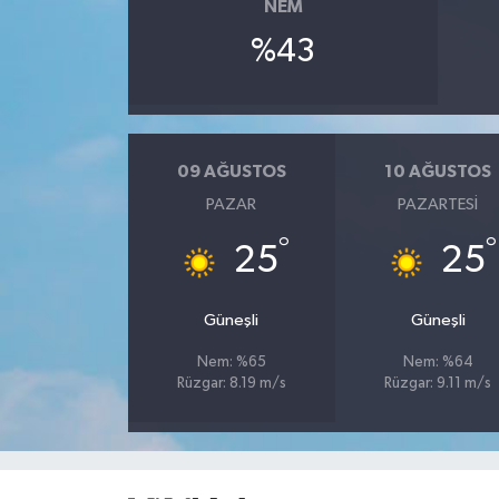
NEM
%43
09 AĞUSTOS
10 AĞUSTOS
PAZAR
PAZARTESI
°
°
25
25
Güneşli
Güneşli
Nem: %65
Nem: %64
Rüzgar: 8.19 m/s
Rüzgar: 9.11 m/s