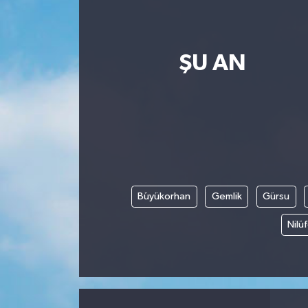
ŞU AN
Büyükorhan
Gemlik
Gürsu
Nilü