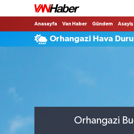
Nöbetçi Eczaneler
Anasayfa
Van Haber
Gündem
Asayiş
Orhangazi Hava Dur
Hava Durumu
Trafik Durumu
Puan Durumu ve Fikstür
Tüm Manşetler
Son Dakika Haberleri
Haber Arşivi
Orhangazi Bug