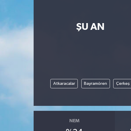
ŞU AN
Atkaracalar
Bayramören
Çerkeş
NEM