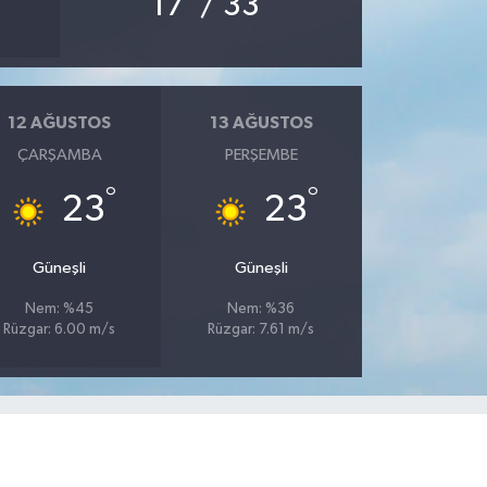
17
/ 33
12 AĞUSTOS
13 AĞUSTOS
ÇARŞAMBA
PERŞEMBE
°
°
23
23
Güneşli
Güneşli
Nem: %45
Nem: %36
Rüzgar: 6.00 m/s
Rüzgar: 7.61 m/s