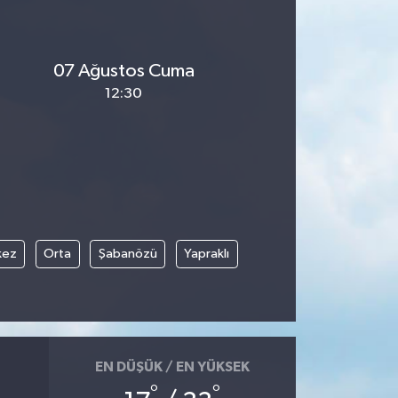
07 Ağustos Cuma
12:30
kez
Orta
Şabanözü
Yapraklı
EN DÜŞÜK / EN YÜKSEK
°
°