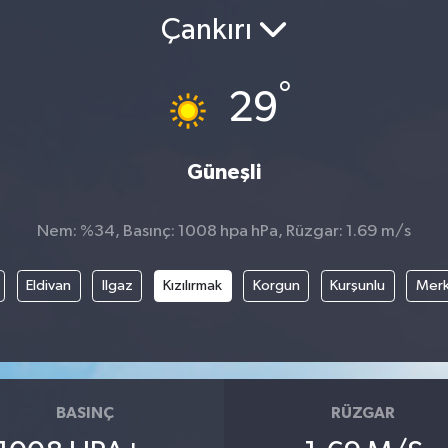
Çankırı
°
29
Güneşli
Nem: %34, Basınç: 1008 hpa hPa, Rüzgar: 1.69 m/s
Eldivan
Ilgaz
Kızılırmak
Korgun
Kurşunlu
Mer
BASINÇ
RÜZGAR