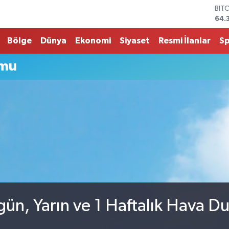
BIT
64.
DO
47,
Bölge
Dünya
Ekonomi
Siyaset
Resmi İlanlar
S
EU
55,
umu
STE
64,
G.A
657
BİS
13.
gün, Yarın ve 1 Haftalık Hava 