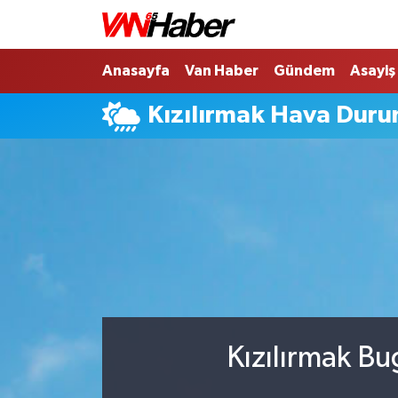
Nöbetçi Eczaneler
Anasayfa
Van Haber
Gündem
Asayiş
Kızılırmak Hava Dur
Hava Durumu
Trafik Durumu
Puan Durumu ve Fikstür
Tüm Manşetler
Son Dakika Haberleri
Haber Arşivi
Kızılırmak Bu