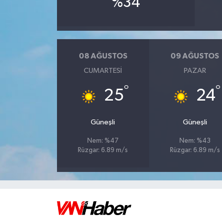
%34
08 AĞUSTOS
09 AĞUSTOS
CUMARTESI
PAZAR
°
°
25
24
Güneşli
Güneşli
Nem: %47
Nem: %43
Rüzgar: 6.89 m/s
Rüzgar: 6.89 m/s