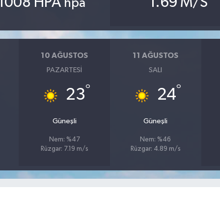
1008 HPA
1.69 M/S
hpa
10 AĞUSTOS
11 AĞUSTOS
PAZARTESI
SALI
°
°
23
24
Güneşli
Güneşli
Nem: %47
Nem: %46
Rüzgar: 7.19 m/s
Rüzgar: 4.89 m/s