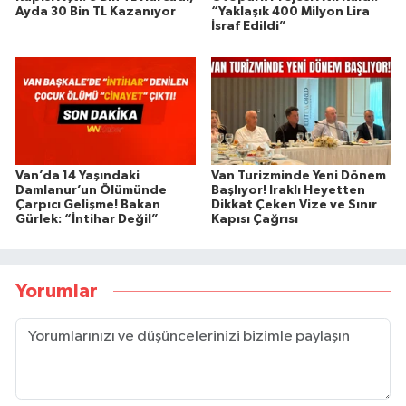
Ayda 30 Bin TL Kazanıyor
“Yaklaşık 400 Milyon Lira
İsraf Edildi”
Van’da 14 Yaşındaki
Van Turizminde Yeni Dönem
Damlanur’un Ölümünde
Başlıyor! Iraklı Heyetten
Çarpıcı Gelişme! Bakan
Dikkat Çeken Vize ve Sınır
Gürlek: “İntihar Değil”
Kapısı Çağrısı
Yorumlar