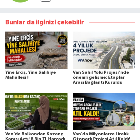
Bunlar da ilginizi çekebilir
Yine Erciş, Yine Salihiye
Van Sahil Yolu Projesi'nde
Mahallesi !
önemli gelişme: Etaplar
Arası Bağlantı Kuruldu
Van’da Balkondan Kazanç
Van’da Milyonlarca Liralık
Kapısı Açtı! 8 Bin TL Harcadı,
Otopark Projesi Atıl Kaldı!