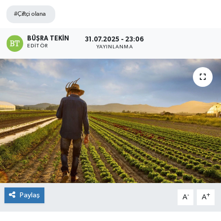
#Çiftçi olana
BÜŞRA TEKIN
31.07.2025 - 23:06
EDITÖR
YAYINLANMA
Paylaş
-
+
A
A