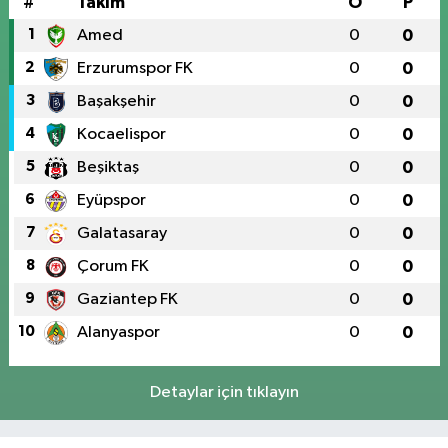
#
Takım
O
P
1
Amed
0
0
2
Erzurumspor FK
0
0
3
Başakşehir
0
0
4
Kocaelispor
0
0
5
Beşiktaş
0
0
6
Eyüpspor
0
0
7
Galatasaray
0
0
8
Çorum FK
0
0
9
Gaziantep FK
0
0
10
Alanyaspor
0
0
Detaylar için tıklayın