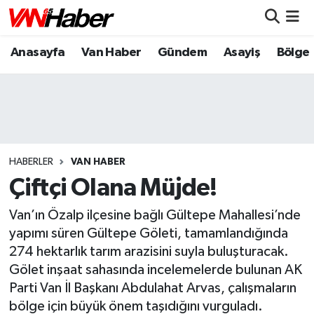
Anasayfa
Van Haber
Gündem
Asayiş
Bölge
Nöbetçi Eczaneler
Hava Durumu
Trafik Durumu
Puan Durumu ve Fikstür
HABERLER
VAN HABER
Çiftçi Olana Müjde!
Tüm Manşetler
Van’ın Özalp ilçesine bağlı Gültepe Mahallesi’nde
Son Dakika Haberleri
yapımı süren Gültepe Göleti, tamamlandığında
274 hektarlık tarım arazisini suyla buluşturacak.
Haber Arşivi
Gölet inşaat sahasında incelemelerde bulunan AK
Parti Van İl Başkanı Abdulahat Arvas, çalışmaların
bölge için büyük önem taşıdığını vurguladı.