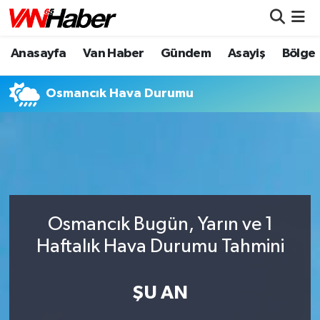
Anasayfa
Van Haber
Gündem
Asayiş
Bölge
Nöbetçi Eczaneler
Hava Durumu
Osmancık Hava Durumu
Trafik Durumu
Puan Durumu ve Fikstür
Tüm Manşetler
Osmancık Bugün, Yarın ve 1
Son Dakika Haberleri
Haftalık Hava Durumu Tahmini
Haber Arşivi
ŞU AN