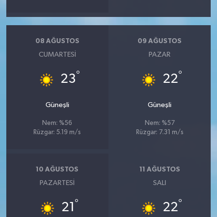
08 AĞUSTOS
09 AĞUSTOS
CUMARTESI
PAZAR
°
°
23
22
Güneşli
Güneşli
Nem: %56
Nem: %57
Rüzgar: 5.19 m/s
Rüzgar: 7.31 m/s
10 AĞUSTOS
11 AĞUSTOS
PAZARTESI
SALI
°
°
21
22