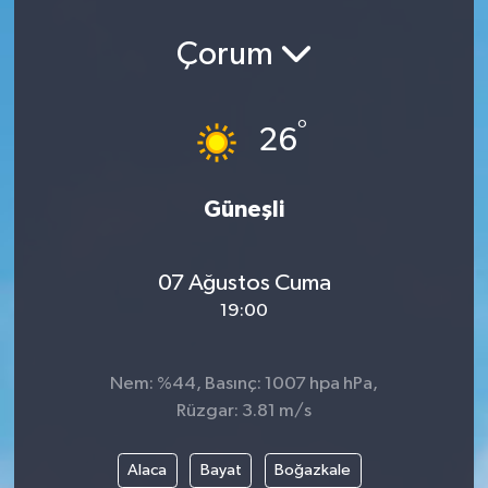
Çorum
°
26
Güneşli
07 Ağustos Cuma
19:00
Nem: %44, Basınç: 1007 hpa hPa,
Rüzgar: 3.81 m/s
Alaca
Bayat
Boğazkale