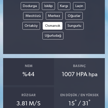
Dodurga
İskilip
Kargı
Laçin
Mecitözü
Merkez
Oğuzlar
Ortaköy
Osmancık
Sungurlu
Uğurludağ
NEM
BASINÇ
%44
1007 HPA
hpa
RÜZGAR
EN DÜŞÜK / EN YÜKSEK
°
°
3.81 M/S
15
/ 31