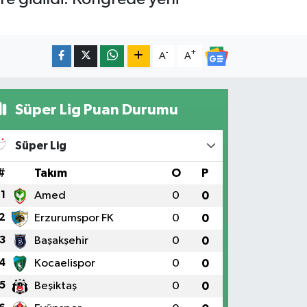
-
+
A
A
Süper Lig Puan Durumu
Süper Lig
#
Takım
O
P
1
Amed
0
0
2
Erzurumspor FK
0
0
3
Başakşehir
0
0
4
Kocaelispor
0
0
5
Beşiktaş
0
0