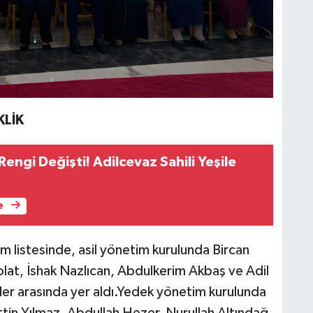
KLİK
engi Değişti! Adilcevaz Sahili Yeşile
e
 listesinde, asil yönetim kurulunda Bircan
lat, İshak Nazlıcan, Abdulkerim Akbaş ve Adil
er arasında yer aldı.Yedek yönetim kurulunda
ttin Yılmaz, Abdullah Hezer, Nurullah Altındağ