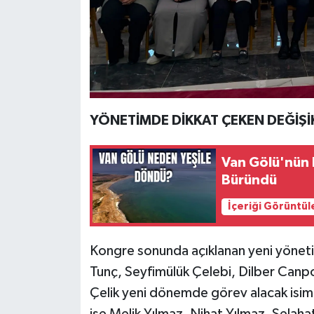
YÖNETİMDE DİKKAT ÇEKEN DEĞİŞİ
Van Gölü'nün R
Büründü
İçeriği Görüntül
Kongre sonunda açıklanan yeni yönetim
Tunç, Seyfimülük Çelebi, Dilber Canpo
Çelik yeni dönemde görev alacak isiml
ise Melik Yılmaz, Nihat Yılmaz, Selaha