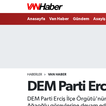
Nöbetçi Eczaneler
Anasayfa
Van Haber
Gündem
Asayiş
Hava Durumu
Trafik Durumu
Puan Durumu ve Fikstür
Tüm Manşetler
HABERLER
VAN HABER
Son Dakika Haberleri
DEM Parti Erc
Haber Arşivi
DEM Parti Erciş İlçe Örgütü'n
Ağaoğlu görevlerine devam eder