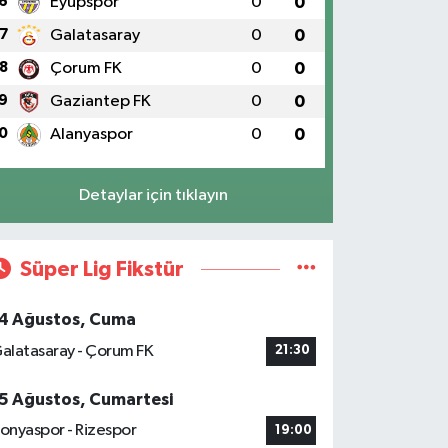
6
Eyüpspor
0
0
7
Galatasaray
0
0
8
Çorum FK
0
0
9
Gaziantep FK
0
0
0
Alanyaspor
0
0
Detaylar için tıklayın
Süper Lig Fikstür
4 Ağustos, Cuma
alatasaray - Çorum FK
21:30
5 Ağustos, Cumartesi
onyaspor - Rizespor
19:00