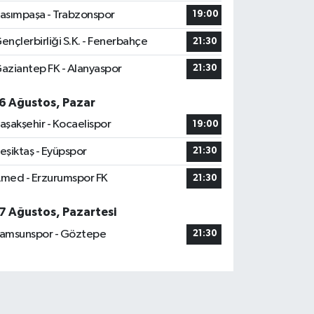
asımpaşa - Trabzonspor
19:00
ençlerbirliği S.K. - Fenerbahçe
21:30
aziantep FK - Alanyaspor
21:30
6 Ağustos, Pazar
aşakşehir - Kocaelispor
19:00
eşiktaş - Eyüpspor
21:30
med - Erzurumspor FK
21:30
7 Ağustos, Pazartesi
amsunspor - Göztepe
21:30