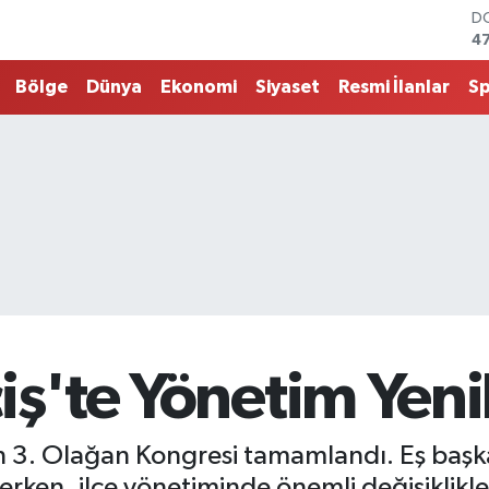
E
5
ST
64
Bölge
Dünya
Ekonomi
Siyaset
Resmi İlanlar
S
G.
6
Bİ
13
B
6
D
4
iş'te Yönetim Yeni
ün 3. Olağan Kongresi tamamlandı. Eş başk
ken, ilçe yönetiminde önemli değişiklikle