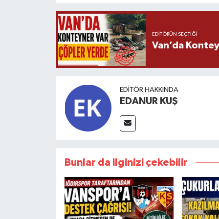
EDITÖRÜN SEÇTIĞI
Van’da Kontey
EDITÖR HAKKINDA
EDANUR KUŞ
Bunlar da ilginizi çekebilir