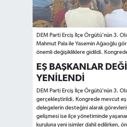
DEM Parti Erciş İlçe Örgütü'nün 3. O
Mahmut Pala ile Yasemin Ağaoğlu gör
önemli değişikliklere gidildi. Kongrede
EŞ BAŞKANLAR DEĞ
YENİLENDİ
DEM Parti Erciş İlçe Örgütü'nün 3. Ol
gerçekleştirildi. Kongrede mevcut eş
delegelerin desteğini alarak görevler
gelişmesi ise ilçe yönetiminde yaşan
kuruluna yeni isimler dahil edilirken, ö