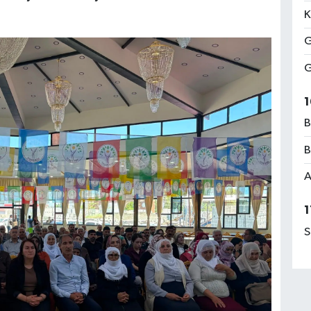
K
G
G
1
B
B
A
1
S