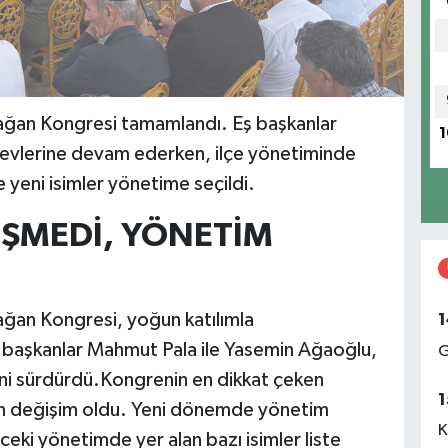
lağan Kongresi tamamlandı. Eş başkanlar
1
evlerine devam ederken, ilçe yönetiminde
 yeni isimler yönetime seçildi.
İŞMEDİ, YÖNETİM
ağan Kongresi, yoğun katılımla
1
 başkanlar Mahmut Pala ile Yasemin Ağaoğlu,
G
ini sürdürdü.Kongrenin en dikkat çeken
1
an değişim oldu. Yeni dönemde yönetim
K
nceki yönetimde yer alan bazı isimler liste