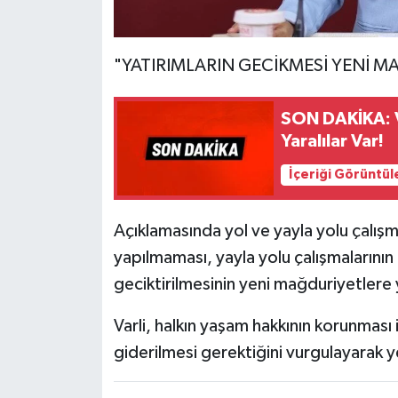
"YATIRIMLARIN GECİKMESİ YENİ 
SON DAKİKA: V
Yaralılar Var!
İçeriği Görüntül
Açıklamasında yol ve yayla yolu çalışma
yapılmaması, yayla yolu çalışmalarını
geciktirilmesinin yeni mağduriyetlere yo
Varli, halkın yaşam hakkının korunması iç
giderilmesi gerektiğini vurgulayarak ye