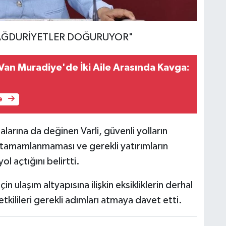
MAĞDURİYETLER DOĞURUYOR"
an Muradiye'de İki Aile Arasında Kavga:
e
larına da değinen Varli, güvenli yolların
n tamamlanmaması ve gerekli yatırımların
l açtığını belirtti.
in ulaşım altyapısına ilişkin eksikliklerin derhal
tkilileri gerekli adımları atmaya davet etti.