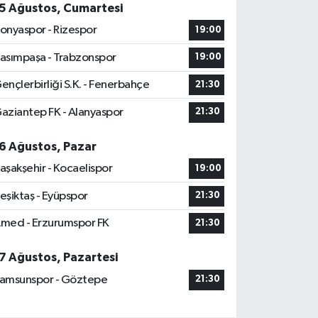
5 Ağustos, Cumartesi
onyaspor - Rizespor
19:00
asımpaşa - Trabzonspor
19:00
ençlerbirliği S.K. - Fenerbahçe
21:30
aziantep FK - Alanyaspor
21:30
6 Ağustos, Pazar
aşakşehir - Kocaelispor
19:00
eşiktaş - Eyüpspor
21:30
med - Erzurumspor FK
21:30
7 Ağustos, Pazartesi
amsunspor - Göztepe
21:30