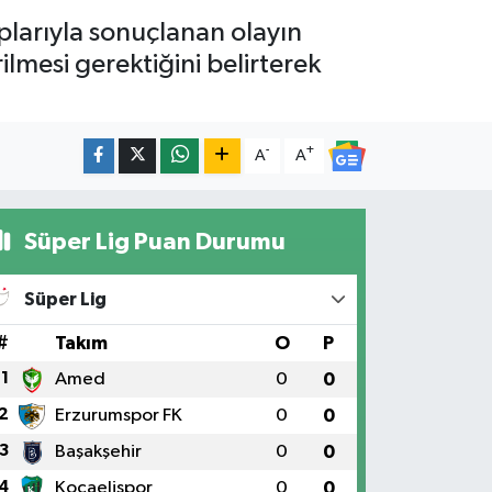
plarıyla sonuçlanan olayın
lmesi gerektiğini belirterek
-
+
A
A
Süper Lig Puan Durumu
Süper Lig
#
Takım
O
P
1
Amed
0
0
2
Erzurumspor FK
0
0
3
Başakşehir
0
0
4
Kocaelispor
0
0