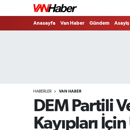
Nöbetçi Eczaneler
Anasayfa
Van Haber
Gündem
Asayiş
Hava Durumu
Trafik Durumu
Puan Durumu ve Fikstür
Tüm Manşetler
HABERLER
VAN HABER
Son Dakika Haberleri
DEM Partili V
Haber Arşivi
Kayıpları İçin