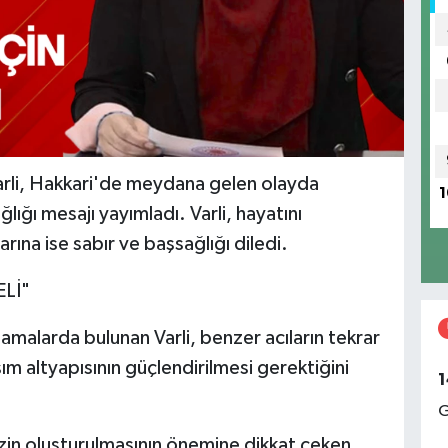
arli, Hakkari'de meydana gelen olayda
1
lığı mesajı yayımladı. Varli, hayatını
ına ise sabır ve başsağlığı diledi.
Lİ"
lamalarda bulunan Varli, benzer acıların tekrar
ım altyapısının güçlendirilmesi gerektiğini
1
G
izin oluşturulmasının önemine dikkat çeken