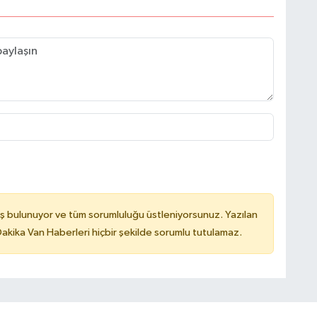
ş bulunuyor ve tüm sorumluluğu üstleniyorsunuz. Yazılan
kika Van Haberleri hiçbir şekilde sorumlu tutulamaz.