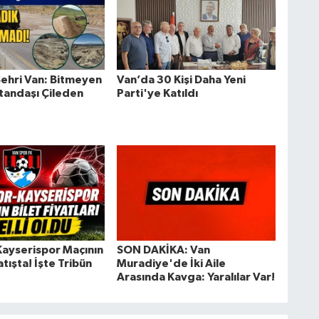
Şehri Van: Bitmeyen
Van’da 30 Kişi Daha Yeni
atandaşı Çileden
Parti'ye Katıldı
ayserispor Maçının
SON DAKİKA: Van
atışta! İşte Tribün
Muradiye'de İki Aile
Arasında Kavga: Yaralılar Var!