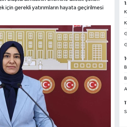
1
k için gerekli yatırımların hayata geçirilmesi
K
K
G
G
1
B
B
A
1
S