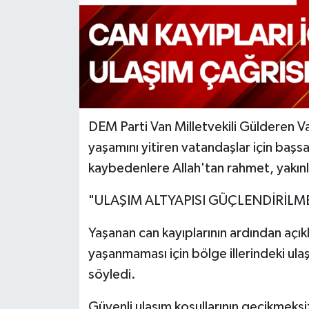
DEM Parti Van Milletvekili Gülderen V
yaşamını yitiren vatandaşlar için başsağ
kaybedenlere Allah'tan rahmet, yakınlar
"ULAŞIM ALTYAPISI GÜÇLENDİRİLME
Yaşanan can kayıplarının ardından açık
yaşanmaması için bölge illerindeki ulaş
söyledi.
Güvenli ulaşım koşullarının gecikmeks