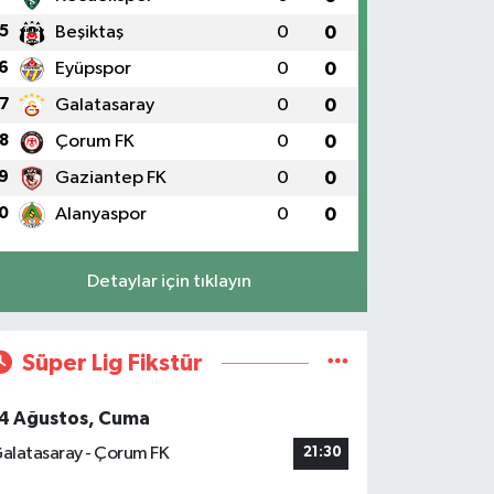
5
Beşiktaş
0
0
6
Eyüpspor
0
0
7
Galatasaray
0
0
8
Çorum FK
0
0
9
Gaziantep FK
0
0
0
Alanyaspor
0
0
Detaylar için tıklayın
Süper Lig Fikstür
4 Ağustos, Cuma
alatasaray - Çorum FK
21:30