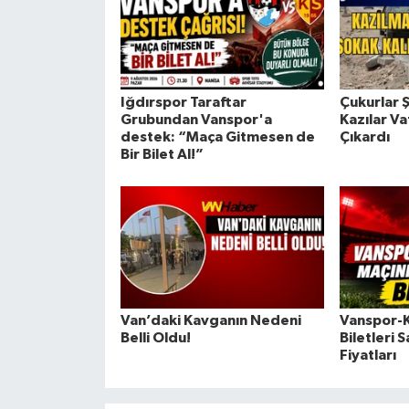
Iğdırspor Taraftar
Çukurlar 
Grubundan Vanspor'a
Kazılar V
destek: “Maça Gitmesen de
Çıkardı
Bir Bilet Al!”
Van’daki Kavganın Nedeni
Vanspor-K
Belli Oldu!
Biletleri S
Fiyatları