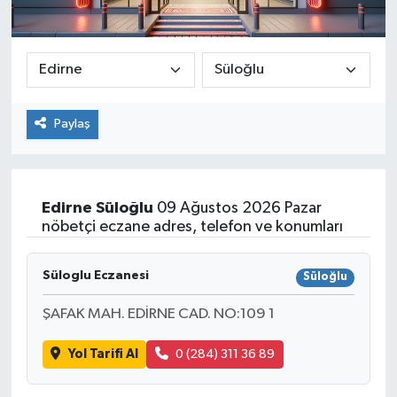
Paylaş
Edirne
Süloğlu
09 Ağustos 2026 Pazar
nöbetçi eczane adres, telefon ve konumları
Süloglu Eczanesi
Süloğlu
ŞAFAK MAH. EDİRNE CAD. NO:109 1
Yol Tarifi Al
0 (284) 311 36 89