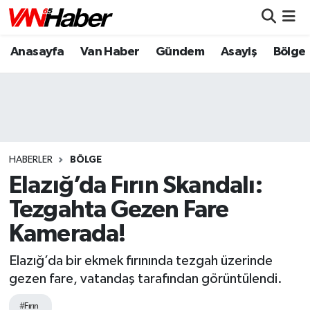
Anasayfa
Van Haber
Gündem
Asayiş
Bölge
Nöbetçi Eczaneler
Hava Durumu
Trafik Durumu
Puan Durumu ve Fikstür
HABERLER
BÖLGE
Elazığ’da Fırın Skandalı:
Tüm Manşetler
Tezgahta Gezen Fare
Kamerada!
Son Dakika Haberleri
Elazığ’da bir ekmek fırınında tezgah üzerinde
Haber Arşivi
gezen fare, vatandaş tarafından görüntülendi.
#Fırın