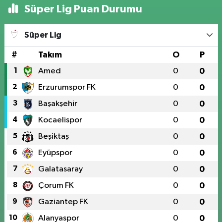
Süper Lig Puan Durumu
Süper Lig
#
Takım
O
P
1
Amed
0
0
2
Erzurumspor FK
0
0
3
Başakşehir
0
0
4
Kocaelispor
0
0
5
Beşiktaş
0
0
6
Eyüpspor
0
0
7
Galatasaray
0
0
8
Çorum FK
0
0
9
Gaziantep FK
0
0
10
Alanyaspor
0
0