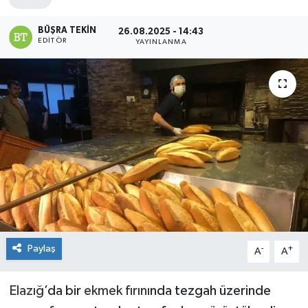
BÜŞRA TEKIN
26.08.2025 - 14:43
EDITÖR
YAYINLANMA
Paylaş
-
+
A
A
Elazığ
’da bir
ekmek fırını
nda tezgah üzerinde