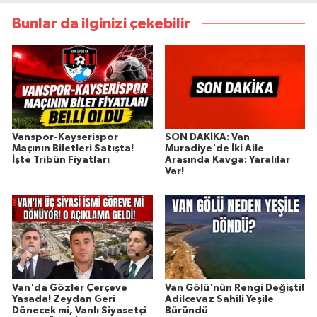
Bunlar da ilginizi çekebilir
Vanspor-Kayserispor
SON DAKİKA: Van
Maçının Biletleri Satışta!
Muradiye'de İki Aile
İşte Tribün Fiyatları
Arasında Kavga: Yaralılar
Var!
Van'da Gözler Çerçeve
Van Gölü'nün Rengi Değişti!
Yasada! Zeydan Geri
Adilcevaz Sahili Yeşile
Dönecek mi, Vanlı Siyasetçi
Büründü