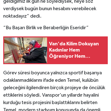
geldiğimiz ilk gün ne söylediysek, neye söz
verdiysek bugün bunun hesabını verebilecek
noktadayız” dedi.
“Bu Başarı Birlik ve Beraberliğin Eseridir”
Van'da Kilim Dokuyan
Kadınlar Hem
Öğreniyor Hem
Kazanıyor
Görev süresi boyunca yalnızca sportif başarıya
odaklanmadıklarını ifade eden Temel, kulübün
geleceğini ilgilendiren birçok projeye de öncülük
ettiklerini söyledi. Vanspor'un yıllardır hayalini
kurduğu tesis projesini başlattıklarını belirten
Temel, modern stadyum konusunda da önemli