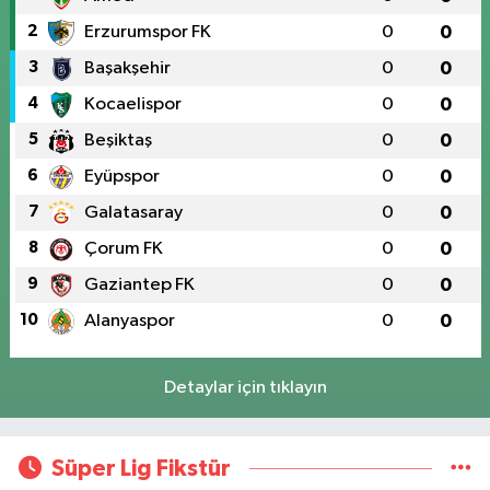
2
Erzurumspor FK
0
0
3
Başakşehir
0
0
4
Kocaelispor
0
0
5
Beşiktaş
0
0
6
Eyüpspor
0
0
7
Galatasaray
0
0
8
Çorum FK
0
0
9
Gaziantep FK
0
0
10
Alanyaspor
0
0
Detaylar için tıklayın
Süper Lig Fikstür