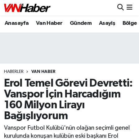
Anasayfa
Van Haber
Gündem
Asayiş
Bölge
Nöbetçi Eczaneler
Hava Durumu
Trafik Durumu
Puan Durumu ve Fikstür
HABERLER
VAN HABER
Erol Temel Görevi Devretti:
Tüm Manşetler
Vanspor İçin Harcadığım
160 Milyon Lirayı
Son Dakika Haberleri
Bağışlıyorum
Haber Arşivi
Vanspor Futbol Kulübü'nün olağan seçimli genel
kurulunda konuşan kulübün eski başkanı Erol