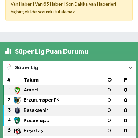
Van Haber | Van 65 Haber | Son Dakika Van Haberleri
hiçbir şekilde sorumlu tutulamaz.
Süper Lig Puan Durumu
Süper Lig
#
Takım
O
P
1
Amed
0
0
2
Erzurumspor FK
0
0
3
Başakşehir
0
0
4
Kocaelispor
0
0
5
Beşiktaş
0
0