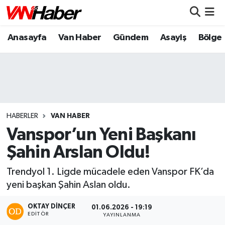
Anasayfa
Van Haber
Gündem
Asayiş
Bölge
Nöbetçi Eczaneler
Hava Durumu
Trafik Durumu
Puan Durumu ve Fikstür
HABERLER
VAN HABER
Vanspor’un Yeni Başkanı
Tüm Manşetler
Şahin Arslan Oldu!
Son Dakika Haberleri
Trendyol 1. Ligde mücadele eden Vanspor FK’da
yeni başkan Şahin Aslan oldu.
Haber Arşivi
OKTAY DİNÇER
01.06.2026 - 19:19
EDITÖR
YAYINLANMA