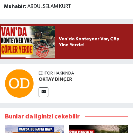
Muhabir:
ABDULSELAM KURT
Van’da Konteyner Var, Çöp
Yine Yerde!
EDITÖR HAKKINDA
OKTAY DİNÇER
Bunlar da ilginizi çekebilir