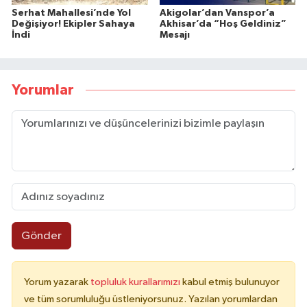
Serhat Mahallesi’nde Yol
Akigolar’dan Vanspor’a
Değişiyor! Ekipler Sahaya
Akhisar’da “Hoş Geldiniz”
İndi
Mesajı
Yorumlar
Gönder
Yorum yazarak
topluluk kurallarımızı
kabul etmiş bulunuyor
ve tüm sorumluluğu üstleniyorsunuz. Yazılan yorumlardan