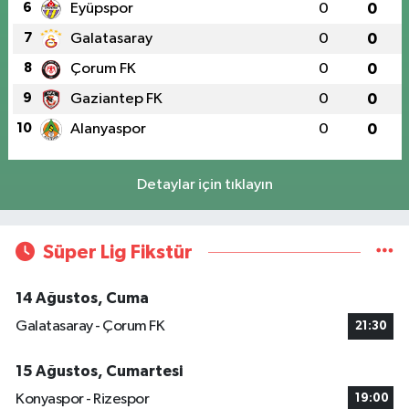
6
Eyüpspor
0
0
7
Galatasaray
0
0
8
Çorum FK
0
0
9
Gaziantep FK
0
0
10
Alanyaspor
0
0
Detaylar için tıklayın
Süper Lig Fikstür
14 Ağustos, Cuma
Galatasaray - Çorum FK
21:30
15 Ağustos, Cumartesi
Konyaspor - Rizespor
19:00